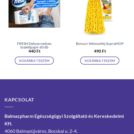
FRESH Deluxe nedves
Bonus+ felmosófej SupraMOP
toalettpapír 60 db
440
Ft
490
Ft
KOSÁRBA TESZEM
KOSÁRBA TESZEM
KAPCSOLAT
Balmazpharm Egészségügyi Szolgáltató és Kereskedelmi
Kft.
4060 Balmazújváros, Bocskai u. 2-4.