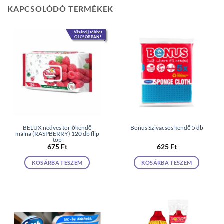
KAPCSOLÓDÓ TERMÉKEK
Vásárolj többet
OLCSÓBBAN!
BELUX nedves törlőkendő
Bonus Szivacsos kendő 5 db
málna (RASPBERRY) 120 db flip
top
675
Ft
625
Ft
KOSÁRBA TESZEM
KOSÁRBA TESZEM