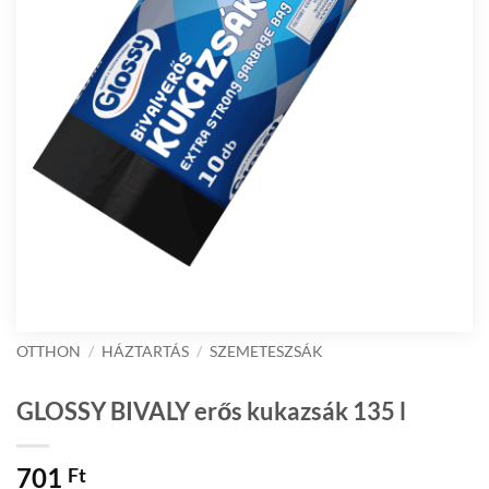
OTTHON
/
HÁZTARTÁS
/
SZEMETESZSÁK
GLOSSY BIVALY erős kukazsák 135 l
701
Ft