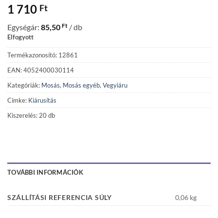
1 710
Ft
Ft
Egységár:
85,50
/ db
Elfogyott
Termékazonosító: 12861
EAN: 4052400030114
Kategóriák:
Mosás
,
Mosás egyéb
,
Vegyiáru
Címke:
Kiárusítás
Kiszerelés: 20 db
TOVÁBBI INFORMÁCIÓK
SZÁLLÍTÁSI REFERENCIA SÚLY
0,06 kg