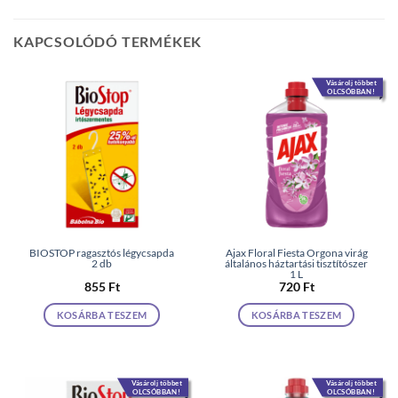
KAPCSOLÓDÓ TERMÉKEK
Vásárolj többet
OLCSÓBBAN!
BIOSTOP ragasztós légycsapda
Ajax Floral Fiesta Orgona virág
2 db
általános háztartási tisztítószer
1 L
855
Ft
720
Ft
KOSÁRBA TESZEM
KOSÁRBA TESZEM
Vásárolj többet
Vásárolj többet
OLCSÓBBAN!
OLCSÓBBAN!