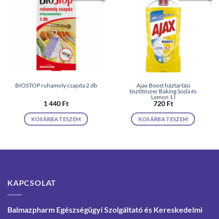
BIOSTOP ruhamoly csapda 2 db
Ajax Boost háztartási
tisztítószer Baking Soda és
Lemon 1 l
1 440
Ft
720
Ft
KOSÁRBA TESZEM
KOSÁRBA TESZEM
KAPCSOLAT
Balmazpharm Egészségügyi Szolgáltató és Kereskedelmi