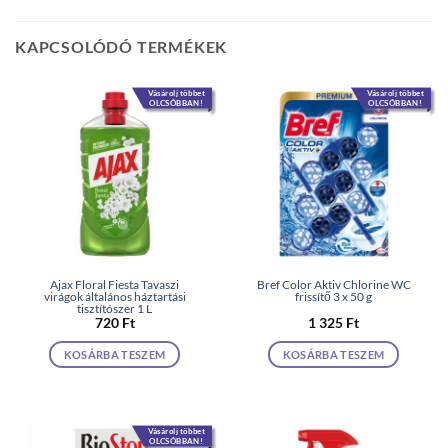
KAPCSOLÓDÓ TERMÉKEK
Vásárolj többet
Vásárolj többet
OLCSÓBBAN!
OLCSÓBBAN!
Ajax Floral Fiesta Tavaszi
Bref Color Aktiv Chlorine WC
virágok általános háztartási
frissítő 3 x 50 g
tisztítószer 1 L
720
Ft
1 325
Ft
KOSÁRBA TESZEM
KOSÁRBA TESZEM
Vásárolj többet
OLCSÓBBAN!