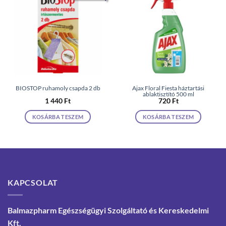
BIOSTOP ruhamoly csapda 2 db
Ajax Floral Fiesta háztartási
ablaktisztító 500 ml
1 440
Ft
720
Ft
KOSÁRBA TESZEM
KOSÁRBA TESZEM
KAPCSOLAT
Balmazpharm Egészségügyi Szolgáltató és Kereskedelmi
Kft.