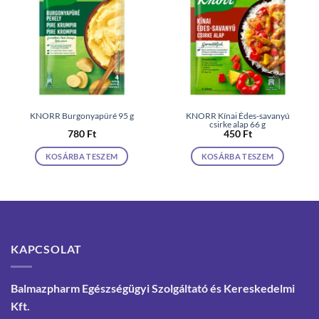
KNORR Burgonyapüré 95 g
KNORR Kínai Édes-savanyú
csirke alap 66 g
780
Ft
450
Ft
KOSÁRBA TESZEM
KOSÁRBA TESZEM
KAPCSOLAT
Balmazpharm Egészségügyi Szolgáltató és Kereskedelmi
Kft.