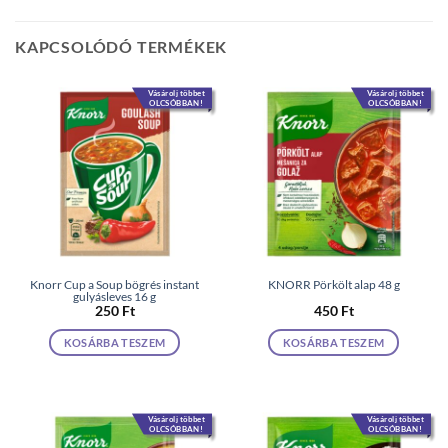
KAPCSOLÓDÓ TERMÉKEK
Vásárolj többet
Vásárolj többet
OLCSÓBBAN!
OLCSÓBBAN!
Knorr Cup a Soup bögrés instant
KNORR Pörkölt alap 48 g
gulyásleves 16 g
250
Ft
450
Ft
KOSÁRBA TESZEM
KOSÁRBA TESZEM
Vásárolj többet
Vásárolj többet
OLCSÓBBAN!
OLCSÓBBAN!