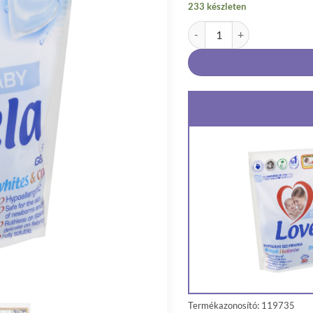
233 készleten
Lovela Baby Hipoallergén Mo
Termékazonosító: 119735