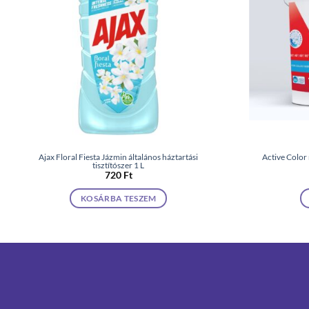
Ajax Floral Fiesta Jázmin általános háztartási
Active Color
tisztítószer 1 L
720
Ft
KOSÁRBA TESZEM