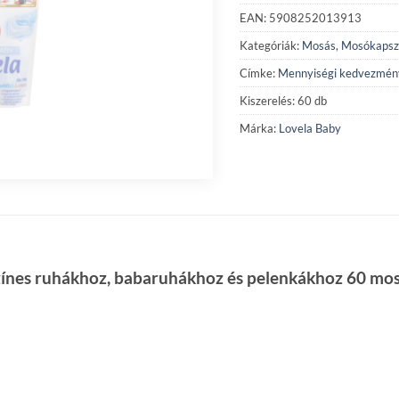
EAN: 5908252013913
Kategóriák:
Mosás
,
Mosókapsz
Címke:
Mennyiségi kedvezmén
Kiszerelés: 60 db
Márka:
Lovela Baby
zínes ruhákhoz, babaruhákhoz és pelenkákhoz 60 mo