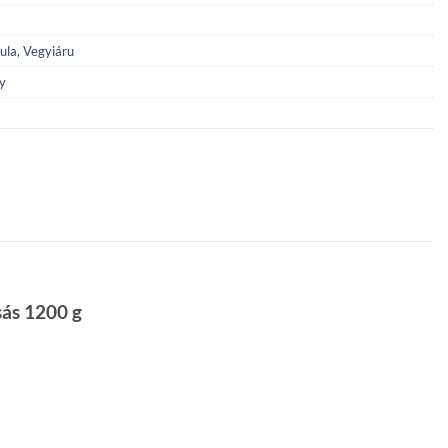
ula
,
Vegyiáru
y
sás 1200 g