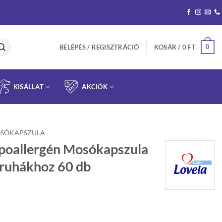
0
BELÉPÉS / REGISZTRÁCIÓ
KOSÁR /
0
FT
KISÁLLAT
AKCIÓK
SÓKAPSZULA
ipoallergén Mosókapszula
s ruhákhoz 60 db