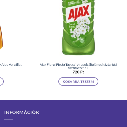
Aloe Vera illat
Ajax Floral Fiesta Tavaszi virágok általános háztartási
tisztítószer 1 L
720
Ft
KOSÁRBA TESZEM
INFORMÁCIÓK