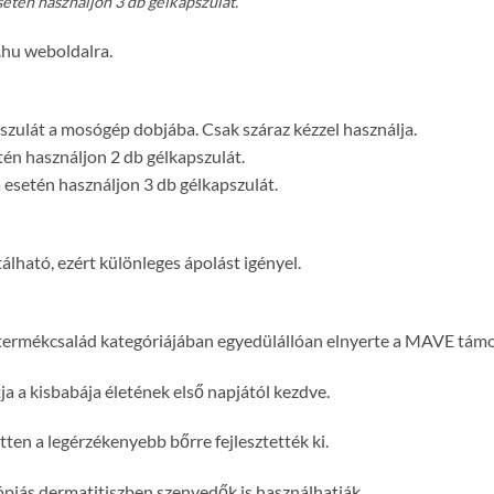
tén használjon 3 db gélkapszulát.
.hu weboldalra.
szulát a mosógép dobjába. Csak száraz kézzel használja.
n használjon 2 db gélkapszulát.
esetén használjon 3 db gélkapszulát.
lható, ezért különleges ápolást igényel.
termékcsalád kategóriájában egyedülállóan elnyerte a MAVE támo
a a kisbabája életének első napjától kezdve.
ten a legérzékenyebb bőrre fejlesztették ki.
tópiás dermatitiszben szenvedők is használhatják.