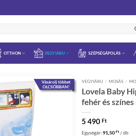
OTTHON
VEGYIÁRU
SZÉPSÉGÁPOLÁS
VEGYIÁRU
/
MOSÁS
/
MO
Vásárolj többet
OLCSÓBBAN!
Lovela Baby H
fehér és színe
5 490
Ft
Ft
Egységár:
91,50
/ db