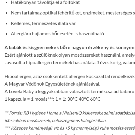
Hatékonyan távolítja el a foltokat
Nem tartalmaz optikai fehérítőket, enzimeket, mesterséges 
Kellemes, természetes illata van
Allergiára hajlamos bőr esetén is használható
A babák és kisgyermekek bőre nagyon érzékeny és könnyen i
Ezért ajánlott a szülőknek olyan mosószereket használni, amely
Javasolt a hipoallergén termékek használata 3 éves korig, valam
Hipoallergén, azaz csökkentett allergén kockázattal rendelkezik
A Magyar Védőnők Egyesületének ajánlásával.
A Lovela Baby a leggyakrabban választott termékcsalád babar
1 kapszula = 1 mosás***; 1 = 1; 30°C 40°C 60°C
** Forrás: RB Hygiene Home a NielsenlQ kiskereskedelmi adatbázisa a
időszakban mosószerek, babaszegmens kategóriában.
*** Közepes keménységű víz és >5 kg mennyiségű ruha mosása esetén