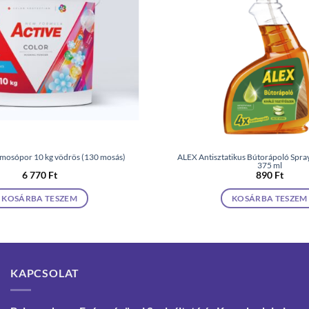
 mosópor 10 kg vödrös (130 mosás)
ALEX Antisztatikus Bútorápoló Spray 
375 ml
6 770
Ft
890
Ft
KOSÁRBA TESZEM
KOSÁRBA TESZEM
KAPCSOLAT