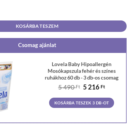
sókapszula fehér és színes ruhákhoz 60 db mennyiség
KOSÁRBA TESZEM
Csomag ajánlat
Lovela Baby Hipoallergén
Mosókapszula fehér és színes
ruhákhoz 60 db - 3 db-os csomag
Original
Current
5 490
5 216
Ft
Ft
price
price
was:
is:
KOSÁRBA TESZEK 3 DB-OT
5
5
490 Ft.
216 Ft.