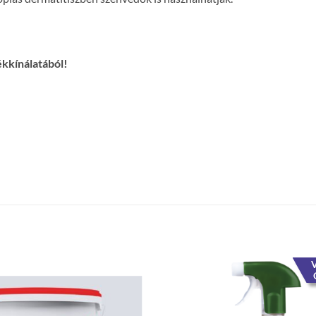
ékkínálatából!
V