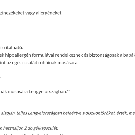
színezékeket vagy allergéneket
rritálható.
ek hipoallergén formulával rendelkeznek és biztonságosak a babák 
int az egész család ruháinak mosására.
.
uhák mosására Lengyelországban.**
lapján, teljes Lengyelországban beleértve a diszkontőröket, érték, me
 használjon 2 db gélkapszulát.