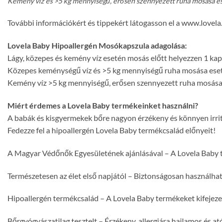
Kemény víz és >5 kg mennyiségű, erősen szennyezett ruha mosása ese
További információkért és tippekért látogasson el a www.lovela
Lovela Baby Hipoallergén Mosókapszula adagolása:
Lágy, közepes és kemény víz esetén mosás előtt helyezzen 1 kap
Közepes keménységű víz és >5 kg mennyiségű ruha mosása eseté
Kemény víz >5 kg mennyiségű, erősen szennyezett ruha mosása 
Miért érdemes a Lovela Baby termékeinket használni?
A babák és kisgyermekek bőre nagyon érzékeny és könnyen irritá
Fedezze fel a hipoallergén Lovela Baby termékcsalád előnyeit!
A Magyar Védőnők Egyesületének ajánlásával – A Lovela Baby 
Természetesen az élet első napjától – Biztonságosan használhatj
Hipoallergén termékcsalád – A Lovela Baby termékeket kifejezet
Bőrgyógyászatilag tesztelt – Érzékeny, allergiára hajlamos és a