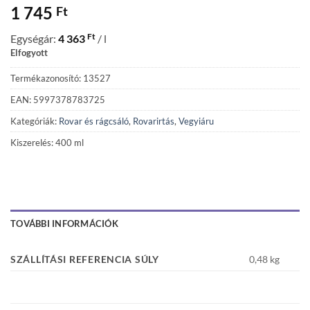
1 745
Ft
Ft
Egységár:
4 363
/ l
Elfogyott
Termékazonosító: 13527
EAN: 5997378783725
Kategóriák:
Rovar és rágcsáló
,
Rovarirtás
,
Vegyiáru
Kiszerelés: 400 ml
TOVÁBBI INFORMÁCIÓK
SZÁLLÍTÁSI REFERENCIA SÚLY
0,48 kg