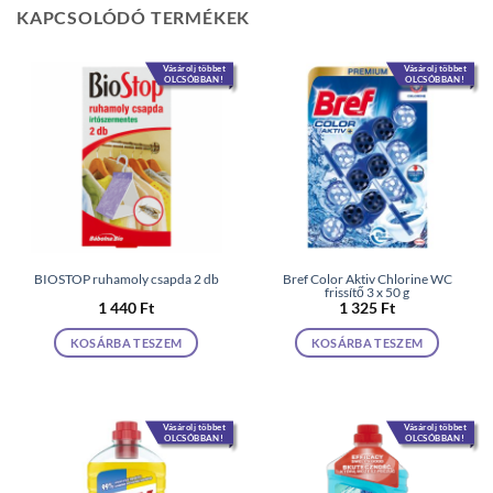
KAPCSOLÓDÓ TERMÉKEK
Vásárolj többet
Vásárolj többet
OLCSÓBBAN!
OLCSÓBBAN!
BIOSTOP ruhamoly csapda 2 db
Bref Color Aktiv Chlorine WC
frissítő 3 x 50 g
1 440
Ft
1 325
Ft
KOSÁRBA TESZEM
KOSÁRBA TESZEM
Vásárolj többet
Vásárolj többet
OLCSÓBBAN!
OLCSÓBBAN!