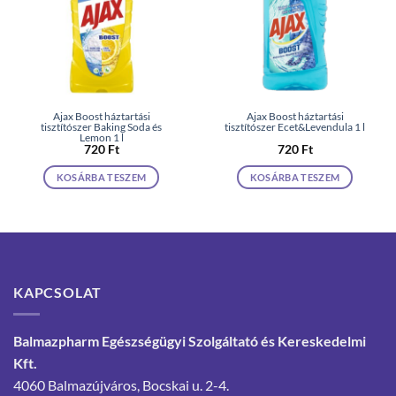
Ajax Boost háztartási
Ajax Boost háztartási
tisztítószer Baking Soda és
tisztítószer Ecet&Levendula 1 l
Lemon 1 l
720
Ft
720
Ft
KOSÁRBA TESZEM
KOSÁRBA TESZEM
KAPCSOLAT
Balmazpharm Egészségügyi Szolgáltató és Kereskedelmi
Kft.
4060 Balmazújváros, Bocskai u. 2-4.