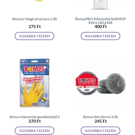
Bonus+ Magical szivacs 2 db
BonusPRO felmosófej SoftMOP
Extra 160 g kék
275
Ft
400
Ft
KOSÁRBA TESZEM
KOSÁRBA TESZEM
Bonus Háztartási gumikesztyű S
Bonus fém dörzsi 3 db
270
Ft
245
Ft
KOSÁRBA TESZEM
KOSÁRBA TESZEM