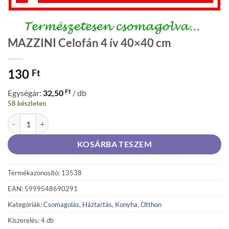
MAZZINI Celofán 4 ív 40×40 cm
130
Ft
Ft
Egységár:
32,50
/ db
58 készleten
MAZZINI Celofán 4 ív 40x40 cm mennyiség
KOSÁRBA TESZEM
Termékazonosító: 13538
EAN: 5999548690291
Kategóriák:
Csomagolás
,
Háztartás
,
Konyha
,
Otthon
Kiszerelés: 4 db