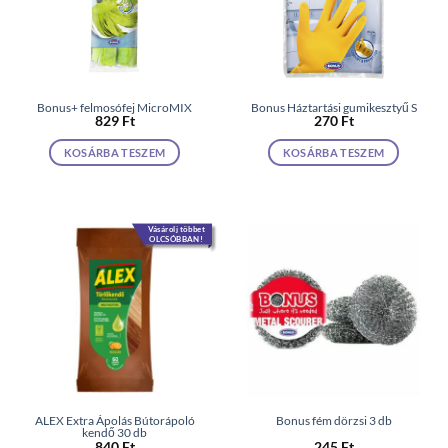
Bonus+ felmosófej MicroMIX
Bonus Háztartási gumikesztyű S
829
Ft
270
Ft
KOSÁRBA TESZEM
KOSÁRBA TESZEM
Vásárolj többet
OLCSÓBBAN!
ALEX Extra Ápolás Bútorápoló
Bonus fém dörzsi 3 db
kendő 30 db
840
Ft
245
Ft