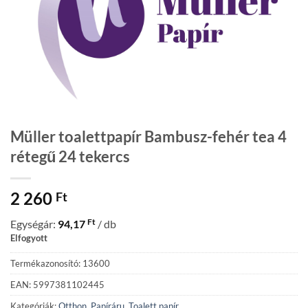
Müller toalettpapír Bambusz-fehér tea 4
rétegű 24 tekercs
2 260
Ft
Ft
Egységár:
94,17
/ db
Elfogyott
Termékazonosító: 13600
EAN: 5997381102445
Kategóriák:
Otthon
,
Papíráru
,
Toalett papír