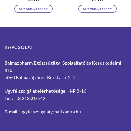
KOSÁRBA TESZEM
KOSÁRBA TESZEM
KAPCSOLAT
Balmazpharm Egészségügyi Szolgáltató és Kereskedelmi
Kft.
4060 Balmazújváros, Bocskai u. 2-4.
Ügyfélszolgálat elérhetősége
: H-P 8-16
Tel.:
+36213007542
E-mail.:
ugyfelszolgalat@patikamra.hu