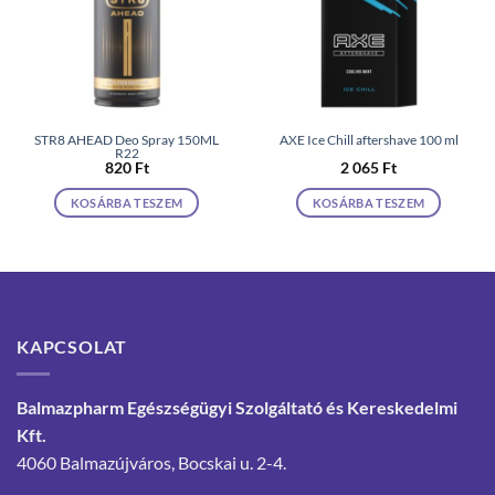
STR8 AHEAD Deo Spray 150ML
AXE Ice Chill aftershave 100 ml
R22
820
Ft
2 065
Ft
KOSÁRBA TESZEM
KOSÁRBA TESZEM
KAPCSOLAT
Balmazpharm Egészségügyi Szolgáltató és Kereskedelmi
Kft.
4060 Balmazújváros, Bocskai u. 2-4.