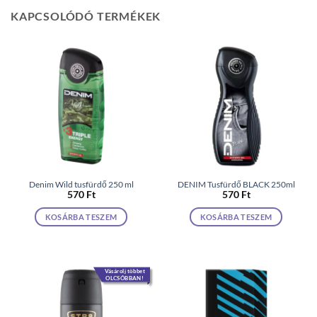
KAPCSOLÓDÓ TERMÉKEK
Denim Wild tusfürdő 250 ml
DENIM Tusfürdő BLACK 250ml
570
Ft
570
Ft
KOSÁRBA TESZEM
KOSÁRBA TESZEM
Vásárolj többet
OLCSÓBBAN!