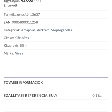
Egységár:
42 000
/ l
Elfogyott
Termékazonosító: 13637
EAN: 9005800311258
Kategóriák:
Arcápolás
,
Arckrém
,
Szépségápolás
Címke:
Kiárusítás
Kiszerelés: 50 ml
Márka:
Nivea
TOVÁBBI INFORMÁCIÓK
SZÁLLÍTÁSI REFERENCIA SÚLY
0,1 kg