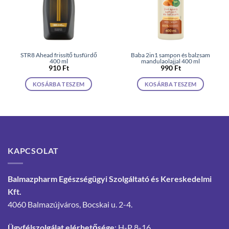
STR8 Ahead frissítő tusfürdő
Baba 2in1 sampon és balzsam
400 ml
mandulaolajjal 400 ml
910
Ft
990
Ft
KOSÁRBA TESZEM
KOSÁRBA TESZEM
KAPCSOLAT
Balmazpharm Egészségügyi Szolgáltató és Kereskedelmi
Kft.
4060 Balmazújváros, Bocskai u. 2-4.
Ügyfélszolgálat elérhetősége
: H-P 8-16