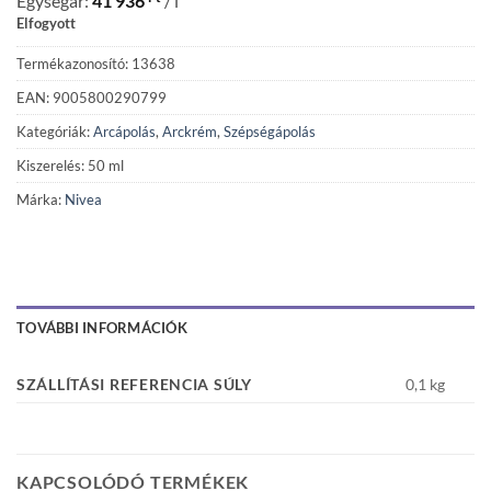
Egységár:
41 936
/ l
Elfogyott
Termékazonosító: 13638
EAN: 9005800290799
Kategóriák:
Arcápolás
,
Arckrém
,
Szépségápolás
Kiszerelés: 50 ml
Márka:
Nivea
TOVÁBBI INFORMÁCIÓK
SZÁLLÍTÁSI REFERENCIA SÚLY
0,1 kg
KAPCSOLÓDÓ TERMÉKEK