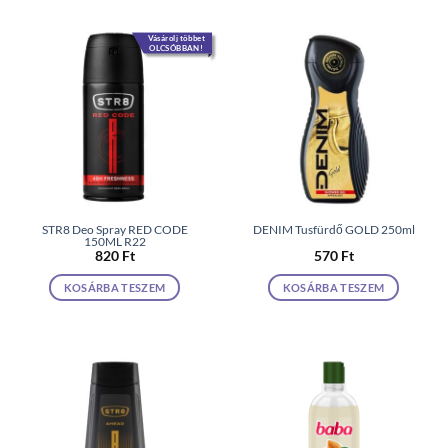
Vásárolj többet
OLCSÓBBAN!
STR8 Deo Spray RED CODE
DENIM Tusfürdő GOLD 250ml
150ML R22
820
Ft
570
Ft
KOSÁRBA TESZEM
KOSÁRBA TESZEM