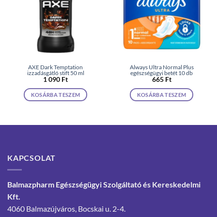
AXE Dark Temptation
Always Ultra Normal Plus
izzadásgátló stift 50 ml
egészségügyi betét 10 db
1 090
Ft
665
Ft
KOSÁRBA TESZEM
KOSÁRBA TESZEM
KAPCSOLAT
Balmazpharm Egészségügyi Szolgáltató és Kereskedelmi
Kft.
4060 Balmazújváros, Bocskai u. 2-4.