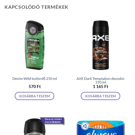
KAPCSOLÓDÓ TERMÉKEK
Denim Wild tusfürdő 250 ml
AXE Dark Temptation dezodor
150 ml
570
Ft
1 165
Ft
KOSÁRBA TESZEM
KOSÁRBA TESZEM
Vásárolj többet
OLCSÓBBAN!