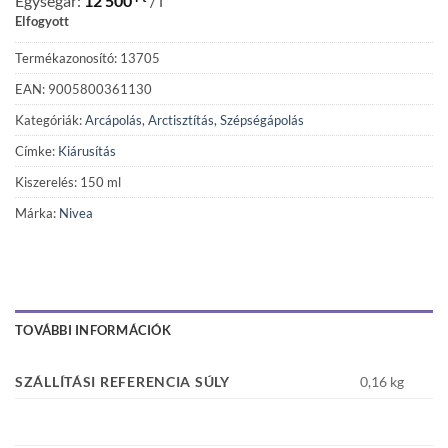
Egységár:
12 500
/ l
Elfogyott
Termékazonosító: 13705
EAN: 9005800361130
Kategóriák:
Arcápolás
,
Arctisztítás
,
Szépségápolás
Címke:
Kiárusítás
Kiszerelés: 150 ml
Márka:
Nivea
TOVÁBBI INFORMÁCIÓK
SZÁLLÍTÁSI REFERENCIA SÚLY
0,16 kg