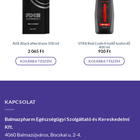
AXE Black aftershave 100 ml
STR8 Red Code frissítő tusfürdő
400 ml
2 065
Ft
910
Ft
KOSÁRBA TESZEM
KOSÁRBA TESZEM
KAPCSOLAT
Balmazpharm Egészségügyi Szolgáltató és Kereskedelmi
Kft.
4060 Balmazújváros, Bocskai u. 2-4.