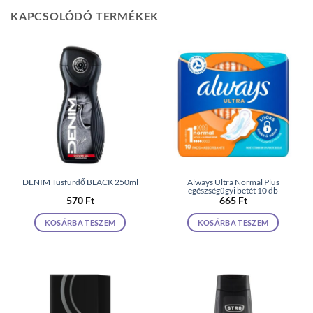
KAPCSOLÓDÓ TERMÉKEK
DENIM Tusfürdő BLACK 250ml
Always Ultra Normal Plus
egészségügyi betét 10 db
570
Ft
665
Ft
KOSÁRBA TESZEM
KOSÁRBA TESZEM