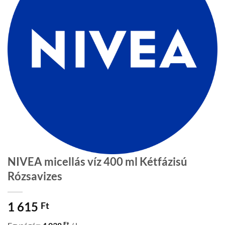
NIVEA micellás víz 400 ml Kétfázisú
Rózsavizes
1 615
Ft
Ft