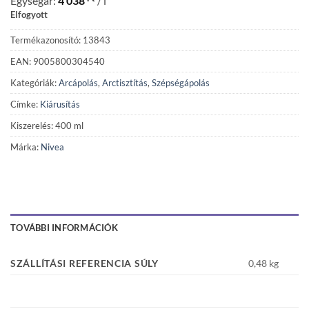
Egységár:
4 038
/ l
Elfogyott
Termékazonosító: 13843
EAN: 9005800304540
Kategóriák:
Arcápolás
,
Arctisztítás
,
Szépségápolás
Címke:
Kiárusítás
Kiszerelés: 400 ml
Márka:
Nivea
TOVÁBBI INFORMÁCIÓK
SZÁLLÍTÁSI REFERENCIA SÚLY
0,48 kg