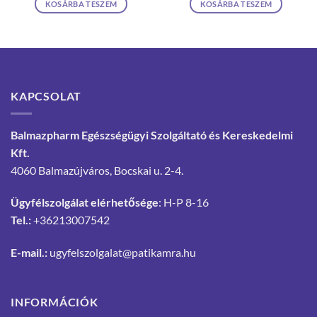
KOSÁRBA TESZEM
KOSÁRBA TESZEM
KAPCSOLAT
Balmazpharm Egészségügyi Szolgáltató és Kereskedelmi
Kft.
4060 Balmazújváros, Bocskai u. 2-4.
Ügyfélszolgálat elérhetősége
: H-P 8-16
Tel.:
+36213007542
E-mail.:
ugyfelszolgalat@patikamra.hu
INFORMÁCIÓK