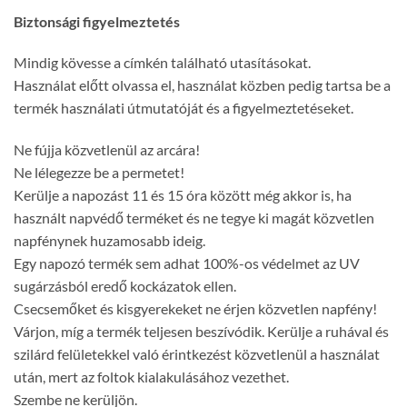
Biztonsági figyelmeztetés
Mindig kövesse a címkén található utasításokat.
Használat előtt olvassa el, használat közben pedig tartsa be a
termék használati útmutatóját és a figyelmeztetéseket.
Ne fújja közvetlenül az arcára!
Ne lélegezze be a permetet!
Kerülje a napozást 11 és 15 óra között még akkor is, ha
használt napvédő terméket és ne tegye ki magát közvetlen
napfénynek huzamosabb ideig.
Egy napozó termék sem adhat 100%-os védelmet az UV
sugárzásból eredő kockázatok ellen.
Csecsemőket és kisgyerekeket ne érjen közvetlen napfény!
Várjon, míg a termék teljesen beszívódik. Kerülje a ruhával és
szilárd felületekkel való érintkezést közvetlenül a használat
után, mert az foltok kialakulásához vezethet.
Szembe ne kerüljön.