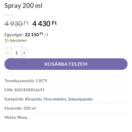
Spray 200 ml
Original
Current
4 930
4 430
Ft
Ft
price
price
Ft
Egységár:
22 150
/ l
was:
is:
15 készleten
4
4
NIVEA SUN FF50+ Protect&Moisture Spray 200 ml mennyiség
930 Ft.
430 Ft.
KOSÁRBA TESZEM
Termékazonosító: 13879
EAN: 4005808856695
Kategóriák:
Bőrápolás
,
Fényvédelem
,
Szépségápolás
Kiszerelés: 200 ml
Márka:
Nivea