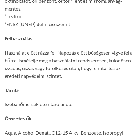
oktinoxátot, oxibenzont, oktokrilént és mikroműanyag-
mentes.
¹in vitro
²ENSZ (UNEP) definíció szerint
Felhasználás
Használat előtt rázza fel. Napozás előtt bőségesen vigye fel a
bőrre. Ismételje meg a használatot rendszeresen, különösen
izzadás, úszás vagy törölközés után, hogy fenntartsa az
eredeti napvédelmi szintet.
Tárolás
Szobahőmérsékleten tárolandó.
Összetevők
Aqua, Alcohol Denat., C12-15 Alkyl Benzoate, Isopropyl