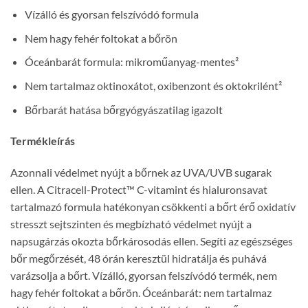
Vízálló és gyorsan felszívódó formula
Nem hagy fehér foltokat a bőrön
Óceánbarát formula: mikroműanyag-mentes²
Nem tartalmaz oktinoxátot, oxibenzont és oktokrilént²
Bőrbarát hatása bőrgyógyászatilag igazolt
Termékleírás
Azonnali védelmet nyújt a bőrnek az UVA/UVB sugarak
ellen. A Citracell-Protect™ C-vitamint és hialuronsavat
tartalmazó formula hatékonyan csökkenti a bőrt érő oxidatív
stresszt sejtszinten és megbízható védelmet nyújt a
napsugárzás okozta bőrkárosodás ellen. Segíti az egészséges
bőr megőrzését, 48 órán keresztül hidratálja és puhává
varázsolja a bőrt. Vízálló, gyorsan felszívódó termék, nem
hagy fehér foltokat a bőrön. Óceánbarát: nem tartalmaz