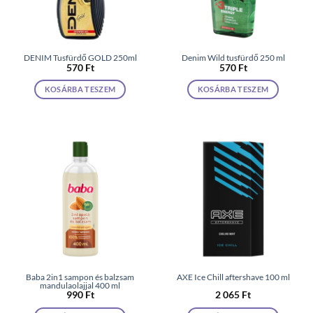
DENIM Tusfürdő GOLD 250ml
Denim Wild tusfürdő 250 ml
570
Ft
570
Ft
KOSÁRBA TESZEM
KOSÁRBA TESZEM
Baba 2in1 sampon és balzsam
AXE Ice Chill aftershave 100 ml
mandulaolajjal 400 ml
990
Ft
2 065
Ft