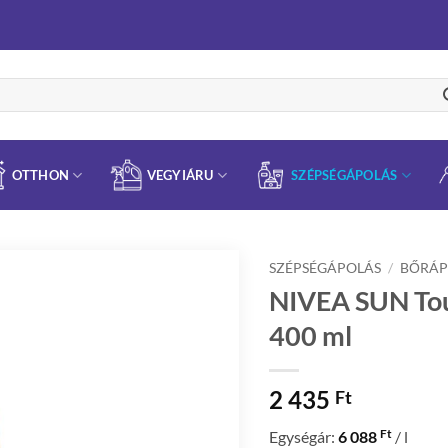
OTTHON
VEGYIÁRU
SZÉPSÉGÁPOLÁS
SZÉPSÉGÁPOLÁS
/
BŐRÁP
NIVEA SUN Tou
400 ml
2 435
Ft
Ft
Egységár:
6 088
/ l