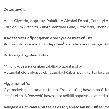
Összetevők
Aqua, Glycerin, Isopropyl Palmitate, Alcohol Denat., Cetearyl 
Oil, Sodium Cetearyl Sulfate, Xanthan Gum, Citric Acid, Phenoxy
A közzététel időpontjában érvényes összetevőlista.
Pontos információért mindig ellenőrizd a termék csomagolásá
Biztonsági figyelmeztetés
Mindig kövesse a címkén található utasításokat.
Használat előtt olvassa el, használat közben pedig tartsa be a 
Figyelmeztetés:
Gyermekek elől elzárva tartandó. Csak külsőleg használható. Ker
leégés ellen. A fényvédő használata nélküli napozás növelheti a 
Válogass a Patikamra.hu széles és folyamatosan bővülő term