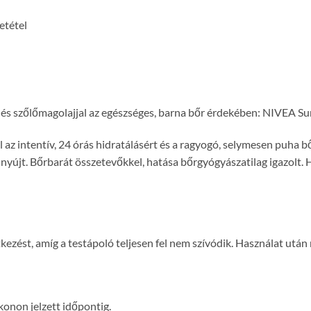
etétel
 és szőlőmagolajjal az egészséges, barna bőr érdekében:
NIVEA
Su
 az intentív, 24 órás hidratálásért és a ragyogó, selymesen puha 
nyújt. Bőrbarát összetevőkkel, hatása bőrgyógyászatilag igazolt.
ntkezést, amíg a testápoló teljesen fel nem szívódik. Használat utá
konon jelzett időpontig.