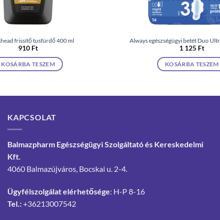
head frissítő tusfürdő 400 ml
Always egészségügyi betét Duo Ultr
910
Ft
1 125
Ft
KOSÁRBA TESZEM
KOSÁRBA TESZEM
KAPCSOLAT
Balmazpharm Egészségügyi Szolgáltató és Kereskedelmi
Kft.
4060 Balmazújváros, Bocskai u. 2-4.
Ügyfélszolgálat elérhetősége
: H-P 8-16
Tel.:
+36213007542