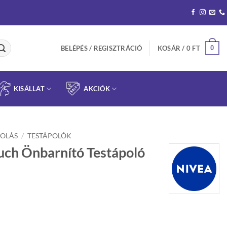
0
BELÉPÉS / REGISZTRÁCIÓ
KOSÁR /
0
FT
KISÁLLAT
AKCIÓK
OLÁS
/
TESTÁPOLÓK
ch Önbarnító Testápoló