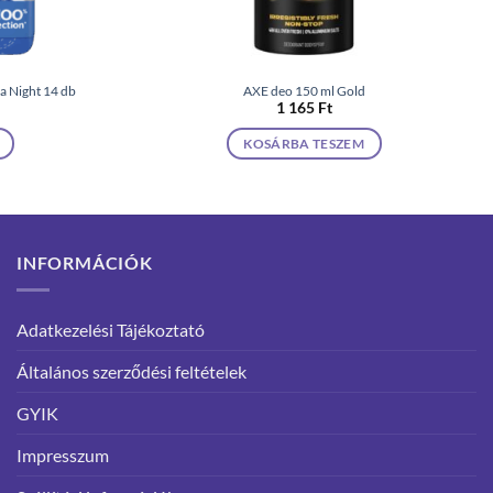
a Night 14 db
AXE deo 150 ml Gold
1 165
Ft
KOSÁRBA TESZEM
INFORMÁCIÓK
Adatkezelési Tájékoztató
Általános szerződési feltételek
GYIK
Impresszum