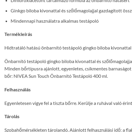
Dihidroxiacetont tartalmazó formula az önbarnító hatásért
Ginkgo biloba kivonattal és szőlőmagolajjal gazdagított össz
Mindennapi használatra alkalmas testápoló
Termékleírás
Hidtratáló hatású önbarnító testápoló gingko biloba kivonattal
Önbarnító testápoló gingko biloba kivonattal és szőlőmagolajjal
Minden bőrtípusra ajánlott, egyenletes, csík
men
tes barnaságot 
bőr:
NIVEA
Sun
Touch Önbarnító Testápoló 400 ml.
Felhasználás
Egyenletesen vigye fel a tiszta bőrre. Kerülje a ruhával való éri
Tárolás
Szobahőmérsékleten tárolandó. Ajánlott felhasználási idő: a fla