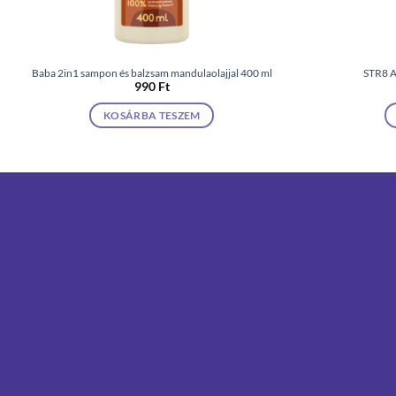
Baba 2in1 sampon és balzsam mandulaolajjal 400 ml
STR8 A
990
Ft
KOSÁRBA TESZEM