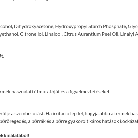
Alcohol, Dihydroxyacetone, Hydroxypropyl Starch Phosphate, Glycery
ethanol, Citronellol, Linalool, Citrus Aurantium Peel Oil, Linalyl
t.
termék használati útmutatóját és a figyelmeztetéseket.
ülje a szembe jutást. Ha irritáció lép fel, hagyja abba a termék h
bőröregedés, a bőrrák és a bőrre gyakorolt káros hatások kockázatá
ékkínálatából!