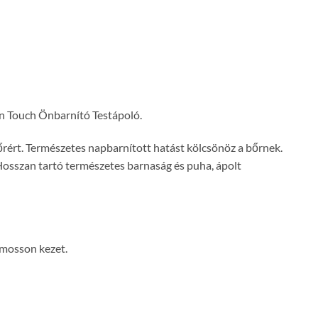
n
Touch Önbarnító Testápoló.
bőrért. Természetes napbarnított hatást kölcsönöz a bőrnek.
 Hosszan tartó természetes barnaság és puha, ápolt
n mosson kezet.