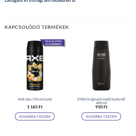
KAPCSOLÓDÓ TERMÉKEK
Vásárolj többet
OLCSÓBBAN!
AXE deo 150 ml Gold
STR8 Original frissítő tusfürdő
400 ml
1 165
Ft
910
Ft
KOSÁRBA TESZEM
KOSÁRBA TESZEM