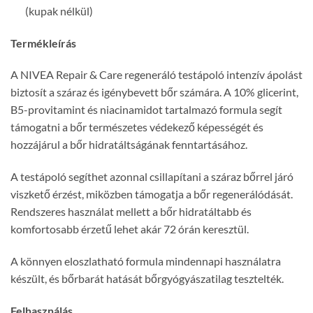
(kupak nélkül)
Termékleírás
A NIVEA Repair & Care regeneráló testápoló intenzív ápolást
biztosít a száraz és igénybevett bőr számára. A 10% glicerint,
B5-provitamint és niacinamidot tartalmazó formula segít
támogatni a bőr természetes védekező képességét és
hozzájárul a bőr hidratáltságának fenntartásához.
A testápoló segíthet azonnal csillapítani a száraz bőrrel járó
viszkető érzést, miközben támogatja a bőr regenerálódását.
Rendszeres használat mellett a bőr hidratáltabb és
komfortosabb érzetű lehet akár 72 órán keresztül.
A könnyen eloszlatható formula mindennapi használatra
készült, és bőrbarát hatását bőrgyógyászatilag tesztelték.
Felhasználás