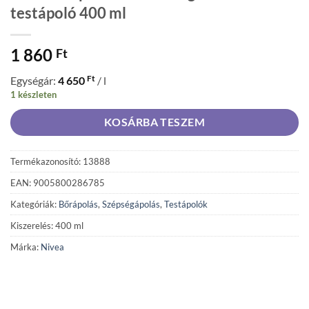
testápoló 400 ml
1 860
Ft
Ft
Egységár:
4 650
/ l
1 készleten
KOSÁRBA TESZEM
Termékazonosító: 13888
EAN: 9005800286785
Kategóriák:
Bőrápolás
,
Szépségápolás
,
Testápolók
Kiszerelés: 400 ml
Márka:
Nivea