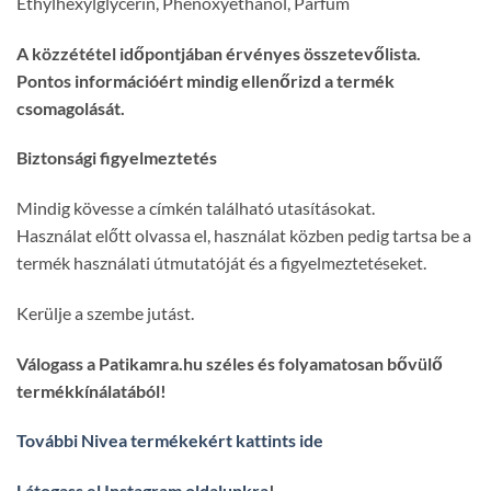
Ethylhexylglycerin, Phenoxyethanol, Parfum
A közzététel időpontjában érvényes összetevőlista.
Pontos információért mindig ellenőrizd a termék
csomagolását.
Biztonsági figyelmeztetés
Mindig kövesse a címkén található utasításokat.
Használat előtt olvassa el, használat közben pedig tartsa be a
termék használati útmutatóját és a figyelmeztetéseket.
Kerülje a szembe jutást.
Válogass a Patikamra.hu széles és folyamatosan bővülő
termékkínálatából!
További Nivea termékekért kattints ide
Látogass el Instagram oldalunkra
!