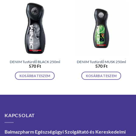
DENIM Tusfürdő BLACK 250ml
DENIM Tusfürdő MUSK 250ml
570
Ft
570
Ft
KOSÁRBA TESZEM
KOSÁRBA TESZEM
KAPCSOLAT
Balmazpharm Egészségügyi Szolgáltató és Kereskedelmi