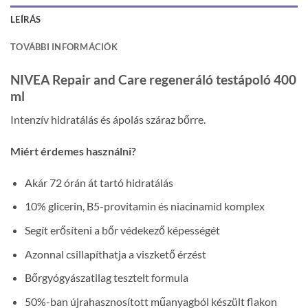
LEÍRÁS
TOVÁBBI INFORMÁCIÓK
NIVEA Repair and Care regeneráló testápoló 400
ml
Intenzív hidratálás és ápolás száraz bőrre.
Miért érdemes használni?
Akár 72 órán át tartó hidratálás
10% glicerin, B5-provitamin és niacinamid komplex
Segít erősíteni a bőr védekező képességét
Azonnal csillapíthatja a viszkető érzést
Bőrgyógyászatilag tesztelt formula
50%-ban újrahasznosított műanyagból készült flakon