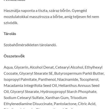
Használja naponta a tiszta, száraz bőrön. Gyengéd
mozdulatokkal masszírozza a bőrbe, amíg teljesen fel nem
szívódik.
Tárolás
Szobahőmérsékleten tárolandó.
Összetevők
Aqua, Glycerin, Alcohol Denat, Cetearyl Alcohol, Ethylhexyl
Cocoate, Glyceryl Stearate SE, Butyrospermum Parkii Butter,
Isopropyl Palmitate, Panthenol, Niacinamide, Tocopherol,
Macadamia Integrifolia Seed Oil, Helianthus Annuus Seed
Oil, Glyceryl Stearate, Hydroxypropyl Starch Phosphate,
Sodium Cetearyl Sulfate, Xanthan Gum, Trisodium
Ethylenediamine Disuccinate, Pantolactone, Citric Acid,