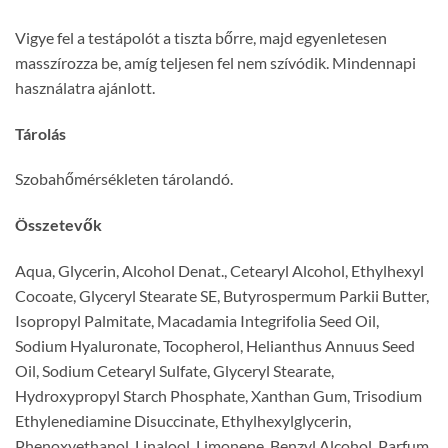
Vigye fel a testápolót a tiszta bőrre, majd egyenletesen
masszírozza be, amíg teljesen fel nem szívódik. Mindennapi
használatra ajánlott.
Tárolás
Szobahőmérsékleten tárolandó.
Összetevők
Aqua, Glycerin, Alcohol Denat., Cetearyl Alcohol, Ethylhexyl
Cocoate, Glyceryl Stearate SE, Butyrospermum Parkii Butter,
Isopropyl Palmitate, Macadamia Integrifolia Seed Oil,
Sodium Hyaluronate, Tocopherol, Helianthus Annuus Seed
Oil, Sodium Cetearyl Sulfate, Glyceryl Stearate,
Hydroxypropyl Starch Phosphate, Xanthan Gum, Trisodium
Ethylenediamine Disuccinate, Ethylhexylglycerin,
Phenoxyethanol, Linalool, Limonene, Benzyl Alcohol, Parfum