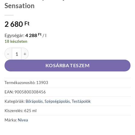
Sensation
2 680
Ft
Ft
Egységár:
4 288
/ l
18 készleten
NIVEA testápoló tej 625 ml Smooth Sensation mennyiség
KOSÁRBA TESZEM
Termékazonosító: 13903
EAN: 9005800308456
Kategóriák:
Bőrápolás
,
Szépségápolás
,
Testápolók
Kiszerelés: 625 ml
Márka:
Nivea