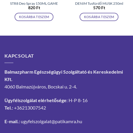
STR8 Deo Spray 150ML GAME
DENIM Tusfürdő MUSK 250ml
820
Ft
570
Ft
KOSÁRBA TESZEM
KOSÁRBA TESZEM
KAPCSOLAT
Balmazpharm Egészségügyi Szolgáltató és Kereskedelmi
Kft.
4060 Balmazújváros, Bocskai u. 2-4.
Ügyfélszolgálat elérhetősége
: H-P 8-16
Tel.:
+36213007542
E-mail.:
ugyfelszolgalat@patikamra.hu