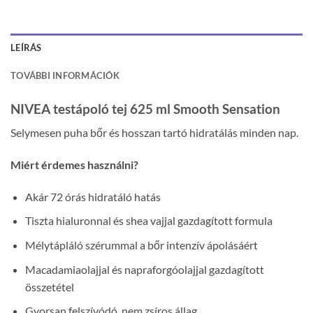
LEÍRÁS
TOVÁBBI INFORMÁCIÓK
NIVEA testápoló tej 625 ml Smooth Sensation
Selymesen puha bőr és hosszan tartó hidratálás minden nap.
Miért érdemes használni?
Akár 72 órás hidratáló hatás
Tiszta hialuronnal és shea vajjal gazdagított formula
Mélytápláló szérummal a bőr intenzív ápolásáért
Macadamiaolajjal és napraforgóolajjal gazdagított
összetétel
Gyorsan felszívódó, nem zsíros állag