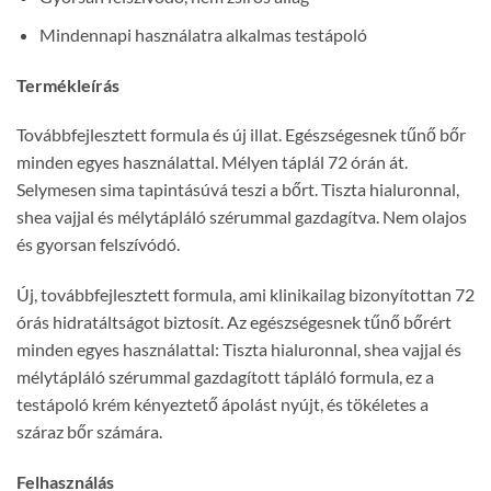
Mindennapi használatra alkalmas testápoló
Termékleírás
Továbbfejlesztett formula és új illat. Egészségesnek tűnő bőr
minden egyes használattal. Mélyen táplál 72 órán át.
Selymesen sima tapintásúvá teszi a bőrt. Tiszta hialuronnal,
shea vajjal és mélytápláló szérummal gazdagítva. Nem olajos
és gyorsan felszívódó.
Új, továbbfejlesztett formula, ami klinikailag bizonyítottan 72
órás hidratáltságot biztosít. Az egészségesnek tűnő bőrért
minden egyes használattal: Tiszta hialuronnal, shea vajjal és
mélytápláló szérummal gazdagított tápláló formula, ez a
testápoló krém kényeztető ápolást nyújt, és tökéletes a
száraz bőr számára.
Felhasználás