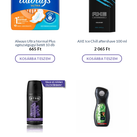
Always Ultra Normal Plus
AXE Ice Chill aftershave 100 ml
egészségügyi betét 10 db
665
Ft
2 065
Ft
KOSÁRBA TESZEM
KOSÁRBA TESZEM
Vásárolj többet
OLCSÓBBAN!