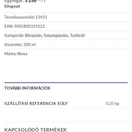
Egységár:
5 256
/ l
Elfogyott
Termékazonosító: 13921
EAN: 9005800329222
Kategóriák:
Bőrápolás
,
Szépségápolás
,
Tusfürdő
Kiszerelés: 300 ml
Márka:
Nivea
TOVÁBBI INFORMÁCIÓK
SZÁLLÍTÁSI REFERENCIA SÚLY
0,35 kg
KAPCSOLÓDÓ TERMÉKEK