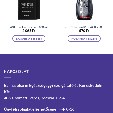
AXE Black aftershave 100 ml
DENIM Tusfürdő BLACK 250ml
2 065
Ft
570
Ft
KOSÁRBA TESZEM
KOSÁRBA TESZEM
KAPCSOLAT
Balmazpharm Egészségügyi Szolgáltató és Kereskedelmi
Kft.
4060 Balmazújváros, Bocskai u. 2-4.
Ügyfélszolgálat elérhetősége
: H-P 8-16