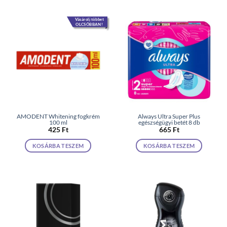
Vásárolj többet
OLCSÓBBAN!
AMODENT Whitening fogkrém
Always Ultra Super Plus
100 ml
egészségügyi betét 8 db
425
Ft
665
Ft
KOSÁRBA TESZEM
KOSÁRBA TESZEM