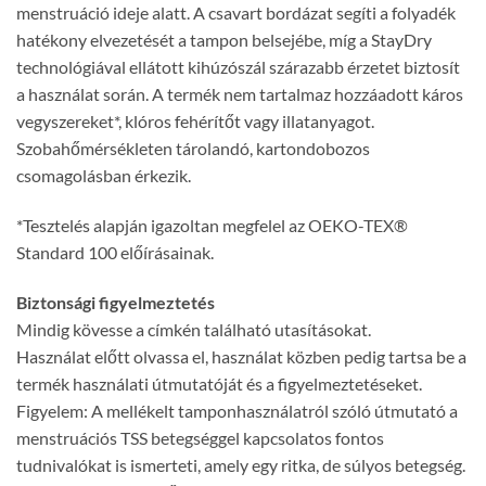
menstruáció ideje alatt. A csavart bordázat segíti a folyadék
hatékony elvezetését a tampon belsejébe, míg a StayDry
technológiával ellátott kihúzószál szárazabb érzetet biztosít
a használat során. A termék nem tartalmaz hozzáadott káros
vegyszereket*, klóros fehérítőt vagy illatanyagot.
Szobahőmérsékleten tárolandó, kartondobozos
csomagolásban érkezik.
*Tesztelés alapján igazoltan megfelel az OEKO-TEX®
Standard 100 előírásainak.
Biztonsági figyelmeztetés
Mindig kövesse a címkén található utasításokat.
Használat előtt olvassa el, használat közben pedig tartsa be a
termék használati útmutatóját és a figyelmeztetéseket.
Figyelem: A mellékelt tamponhasználatról szóló útmutató a
menstruációs TSS betegséggel kapcsolatos fontos
tudnivalókat is ismerteti, amely egy ritka, de súlyos betegség.