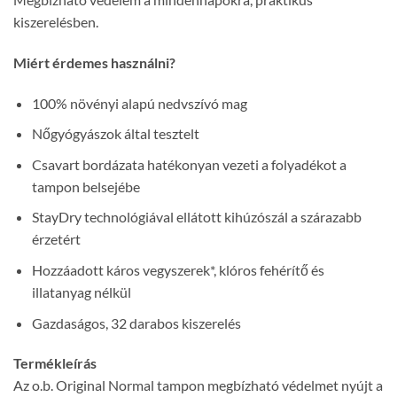
kiszerelésben.
Miért érdemes használni?
100% növényi alapú nedvszívó mag
Nőgyógyászok által tesztelt
Csavart bordázata hatékonyan vezeti a folyadékot a
tampon belsejébe
StayDry technológiával ellátott kihúzószál a szárazabb
érzetért
Hozzáadott káros vegyszerek*, klóros fehérítő és
illatanyag nélkül
Gazdaságos, 32 darabos kiszerelés
Termékleírás
Az o.b. Original Normal tampon megbízható védelmet nyújt a