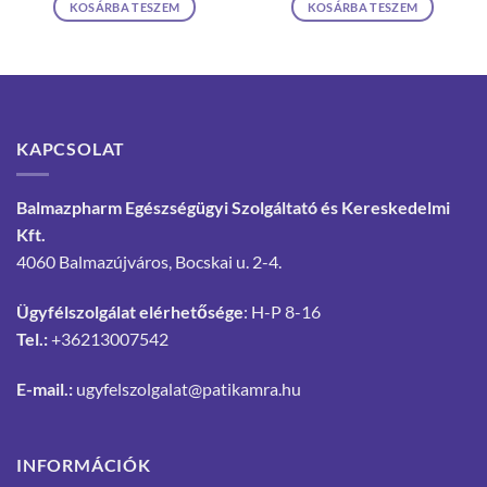
KOSÁRBA TESZEM
KOSÁRBA TESZEM
KAPCSOLAT
Balmazpharm Egészségügyi Szolgáltató és Kereskedelmi
Kft.
4060 Balmazújváros, Bocskai u. 2-4.
Ügyfélszolgálat elérhetősége
: H-P 8-16
Tel.:
+36213007542
E-mail.:
ugyfelszolgalat@patikamra.hu
INFORMÁCIÓK