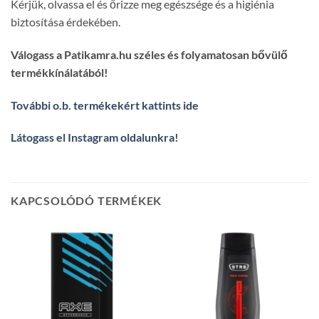
Kérjük, olvassa el és őrizze meg egészsége és a higiénia
biztosítása érdekében.
Válogass a Patikamra.hu széles és folyamatosan bővülő
termékkínálatából!
További o.b. termékekért kattints ide
Látogass el Instagram oldalunkra
!
KAPCSOLÓDÓ TERMÉKEK