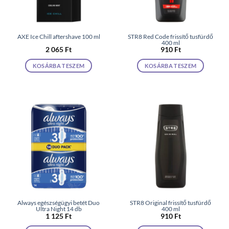
AXE Ice Chill aftershave 100 ml
STR8 Red Code frissítő tusfürdő
400 ml
2 065
Ft
910
Ft
KOSÁRBA TESZEM
KOSÁRBA TESZEM
Always egészségügyi betét Duo
STR8 Original frissítő tusfürdő
Ultra Night 14 db
400 ml
1 125
Ft
910
Ft