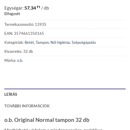
Ft
Egységár:
57,34
/ db
Elfogyott
Termékazonosító: 13935
EAN: 3574661350165
Kategóriák:
Betét, Tampon
,
Női higiénia
,
Szépségápolás
Kiszerelés: 32 db
Márka:
o.b.
LEÍRÁS
TOVÁBBI INFORMÁCIÓK
o.b. Original Normal tampon 32 db
Megbízható védelem a mindennapokra, praktikus