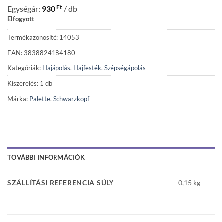
Ft
Egységár:
930
/ db
Elfogyott
Termékazonosító: 14053
EAN: 3838824184180
Kategóriák:
Hajápolás
,
Hajfesték
,
Szépségápolás
Kiszerelés: 1 db
Márka:
Palette
,
Schwarzkopf
TOVÁBBI INFORMÁCIÓK
SZÁLLÍTÁSI REFERENCIA SÚLY
0,15 kg