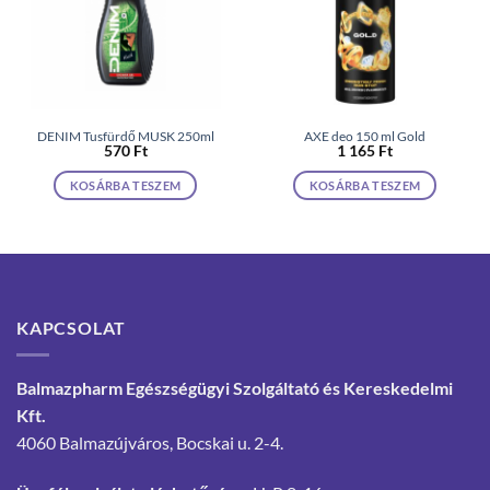
DENIM Tusfürdő MUSK 250ml
AXE deo 150 ml Gold
570
Ft
1 165
Ft
KOSÁRBA TESZEM
KOSÁRBA TESZEM
KAPCSOLAT
Balmazpharm Egészségügyi Szolgáltató és Kereskedelmi
Kft.
4060 Balmazújváros, Bocskai u. 2-4.