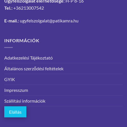
Ügyfélszolgálat elérhetősége
: H-P 8-16
Tel.:
+36213007542
E-mail.:
ugyfelszolgalat@patikamra.hu
INFORMÁCIÓK
Adatkezelési Tájékoztató
Általános szerződési feltételek
GYIK
Impresszum
Szállítási információk
Elállás