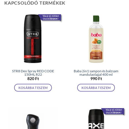
KAPCSOLÓDÓ TERMÉKEK
Vásárolj többet
OLCSÓBBAN!
STR8 Deo Spray RED CODE
Baba 2in1 sampon és balzsam
150ML R22
mandulaolajjal 400 ml
820
Ft
990
Ft
KOSÁRBA TESZEM
KOSÁRBA TESZEM
Vásárolj többet
OLCSÓBBAN!