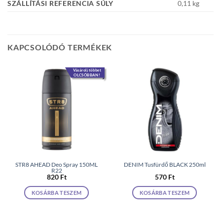
SZÁLLÍTÁSI REFERENCIA SÚLY
0,11 kg
KAPCSOLÓDÓ TERMÉKEK
Vásárolj többet
OLCSÓBBAN!
STR8 AHEAD Deo Spray 150ML
DENIM Tusfürdő BLACK 250ml
R22
820
Ft
570
Ft
KOSÁRBA TESZEM
KOSÁRBA TESZEM