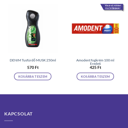
Vásárolj többet
OLCSÓBBAN!
DENIM Tusfürdő MUSK 250ml
Amodent fogkrém 100 ml
Eredeti
570
Ft
425
Ft
KOSÁRBA TESZEM
KOSÁRBA TESZEM
KAPCSOLAT