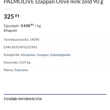
PALMOLIVE szappan Olive milk zöld 90 g
325
Ft
Ft
Egységár:
3 610
/ kg
Elfogyott
Termékazonosító: 14098
EAN: 8693495033985
Kategóriák:
Kézápolás
,
Szappan
,
Szépségápolás
Kiszerelés: 0.09 kg
Márka:
Palmolive
TOVÁBBI INFORMÁCIÓK