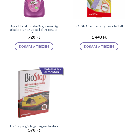
Ajax Floral Fiesta Orgona virág
BIOSTOP ruhamoly csapda 2 db
általános háztartási tisztítószer
1 L
720
Ft
1 440
Ft
KOSÁRBA TESZEM
KOSÁRBA TESZEM
Vásárolj többet
OLCSÓBBAN!
BioStop egérfogó ragasztós lap
570
Ft