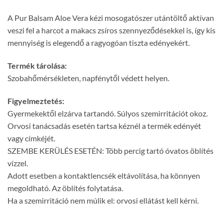
A Pur Balsam Aloe Vera kézi mosogatószer utántöltő aktívan
veszi fel a harcot a makacs zsíros szennyeződésekkel is, így kis
mennyiség is elegendő a ragyogóan tiszta edényekért.
Termék tárolása:
Szobahőmérsékleten, napfénytől védett helyen.
Figyelmeztetés:
Gyermekektől elzárva tartandó. Súlyos szemirritációt okoz.
Orvosi tanácsadás esetén tartsa kéznél a termék edényét
vagy címkéjét.
SZEMBE KERÜLÉS ESETÉN: Több percig tartó óvatos öblítés
vízzel.
Adott esetben a kontaktlencsék eltávolítása, ha könnyen
megoldható. Az öblítés folytatása.
Ha a szemirritáció nem múlik el: orvosi ellátást kell kérni.