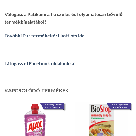
Válogass a Patikamra.hu széles és folyamatosan bővülő
termékkínálatából!
További Pur termékekért kattints ide
Látogass el Facebook oldalunkra
!
KAPCSOLÓDÓ TERMÉKEK
Vásárolj többet
Vásárolj többet
OLCSÓBBAN!
OLCSÓBBAN!