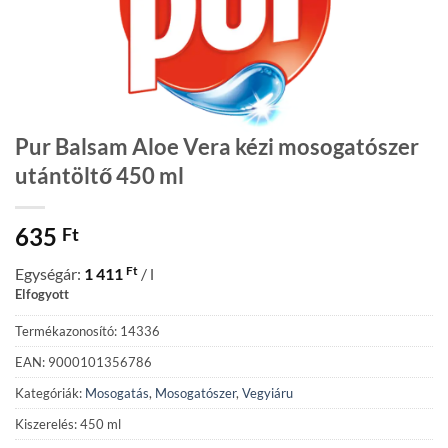
Pur Balsam Aloe Vera kézi mosogatószer
utántöltő 450 ml
635
Ft
Ft
Egységár:
1 411
/ l
Elfogyott
Termékazonosító: 14336
EAN: 9000101356786
Kategóriák:
Mosogatás
,
Mosogatószer
,
Vegyiáru
Kiszerelés: 450 ml