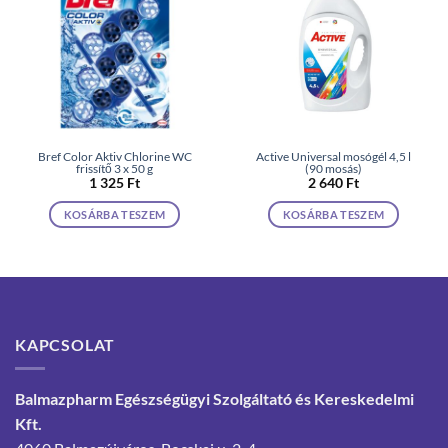
Bref Color Aktiv Chlorine WC
Active Universal mosógél 4,5 l
frissítő 3 x 50 g
(90 mosás)
1 325
Ft
2 640
Ft
KOSÁRBA TESZEM
KOSÁRBA TESZEM
KAPCSOLAT
Balmazpharm Egészségügyi Szolgáltató és Kereskedelmi
Kft.