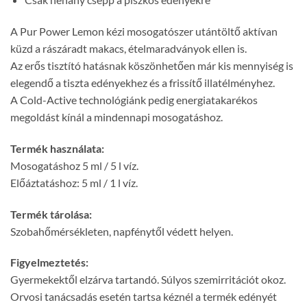
A Pur Power Lemon kézi mosogatószer utántöltő aktívan
küzd a rászáradt makacs, ételmaradványok ellen is.
Az erős tisztító hatásnak köszönhetően már kis mennyiség is
elegendő a tiszta edényekhez és a frissítő illatélményhez.
A Cold-Active technológiánk pedig energiatakarékos
megoldást kínál a mindennapi mosogatáshoz.
Termék használata:
Mosogatáshoz 5 ml / 5 l víz.
Előáztatáshoz: 5 ml / 1 l víz.
Termék tárolása:
Szobahőmérsékleten, napfénytől védett helyen.
Figyelmeztetés:
Gyermekektől elzárva tartandó. Súlyos szemirritációt okoz.
Orvosi tanácsadás esetén tartsa kéznél a termék edényét