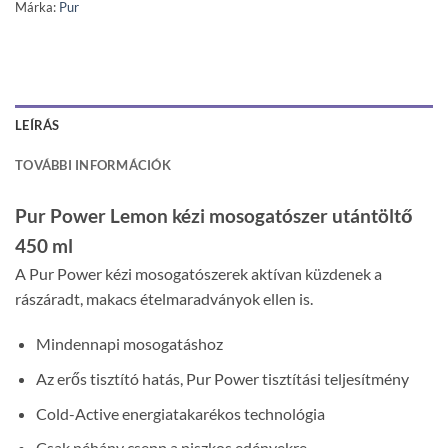
Márka:
Pur
LEÍRÁS
TOVÁBBI INFORMÁCIÓK
Pur Power Lemon kézi mosogatószer utántöltő
450 ml
A Pur Power kézi mosogatószerek aktívan küzdenek a
rászáradt, makacs ételmaradványok ellen is.
Mindennapi mosogatáshoz
Az erős tisztító hatás, Pur Power tisztítási teljesítmény
Cold-Active energiatakarékos technológia
Csak néhány csepp a piszkos edényekre