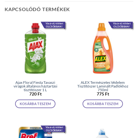
KAPCSOLÓDÓ TERMÉKEK
Vásárolj többet
Vásárolj többet
OLCSÓBBAN!
OLCSÓBBAN!
Ajax Floral Fiesta Tavaszi
ALEX Természetes Védelem
virágok általános háztartási
Tisztítószer Laminált Padlókhoz
tisztítószer 1 L
750ml
720
Ft
775
Ft
KOSÁRBA TESZEM
KOSÁRBA TESZEM
Vásárolj többet
OLCSÓBBAN!