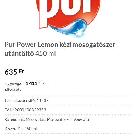
Pur Power Lemon kézi mosogatószer
utántöltő 450 ml
635
Ft
Ft
Egységár:
1 411
/ l
Elfogyott
Termékazonosító: 14337
EAN: 9000100829373
Kategóriák:
Mosogatás
,
Mosogatószer
,
Vegyiáru
Kiszerelés: 450 ml