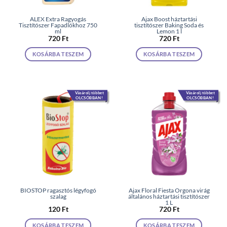
ALEX Extra Ragyogás
Ajax Boost háztartási
Tisztítószer Fapadlókhoz 750
tisztítószer Baking Soda és
ml
Lemon 1 l
720
Ft
720
Ft
KOSÁRBA TESZEM
KOSÁRBA TESZEM
Vásárolj többet
Vásárolj többet
OLCSÓBBAN!
OLCSÓBBAN!
BIOSTOP ragasztós légyfogó
Ajax Floral Fiesta Orgona virág
szalag
általános háztartási tisztítószer
1 L
120
Ft
720
Ft
KOSÁRBA TESZEM
KOSÁRBA TESZEM