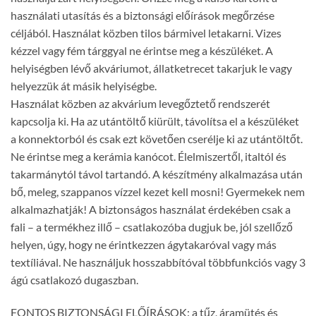
használati utasítás és a biztonsági előírások megőrzése
céljából. Használat közben tilos bármivel letakarni. Vizes
kézzel vagy fém tárggyal ne érintse meg a készüléket. A
helyiségben lévő akváriumot, állatketrecet takarjuk le vagy
helyezzük át másik helyiségbe.
Használat közben az akvárium levegőztető rendszerét
kapcsolja ki. Ha az utántöltő kiürült, távolítsa el a készüléket
a konnektorból és csak ezt követően cserélje ki az utántöltőt.
Ne érintse meg a kerámia kanócot. Élelmiszertől, italtól és
takarmánytól távol tartandó. A készítmény alkalmazása után
bő, meleg, szappanos vízzel kezet kell mosni! Gyermekek nem
alkalmazhatják! A biztonságos használat érdekében csak a
fali – a termékhez illő – csatlakozóba dugjuk be, jól szellőző
helyen, úgy, hogy ne érintkezzen ágytakaróval vagy más
textíliával. Ne használjuk hosszabbítóval többfunkciós vagy 3
ágú csatlakozó dugaszban.
FONTOS BIZTONSÁGI ELŐÍRÁSOK: a tűz, áramütés és