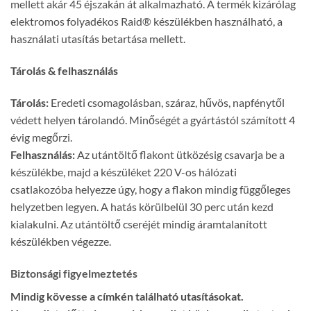
mellett akár 45 éjszakán át alkalmazható. A termék kizárólag
elektromos folyadékos Raid® készülékben használható, a
használati utasítás betartása mellett.
Tárolás & felhasználás
Tárolás:
Eredeti csomagolásban, száraz, hűvös, napfénytől
védett helyen tárolandó. Minőségét a gyártástól számított 4
évig megőrzi.
Felhasználás:
Az utántöltő flakont ütközésig csavarja be a
készülékbe, majd a készüléket 220 V-os hálózati
csatlakozóba helyezze úgy, hogy a flakon mindig függőleges
helyzetben legyen. A hatás körülbelül 30 perc után kezd
kialakulni. Az utántöltő cseréjét mindig áramtalanított
készülékben végezze.
Biztonsági figyelmeztetés
Mindig kövesse a címkén található utasításokat.