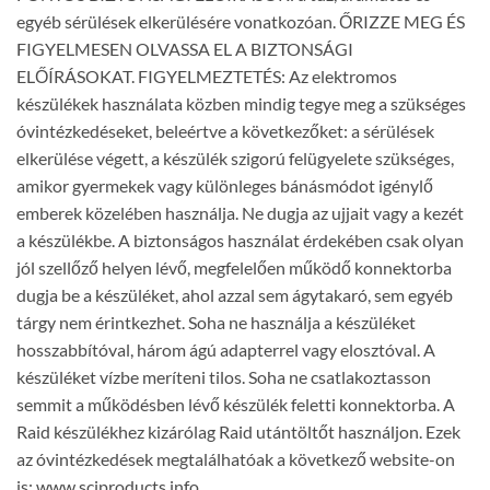
egyéb sérülések elkerülésére vonatkozóan. ŐRIZZE MEG ÉS
FIGYELMESEN OLVASSA EL A BIZTONSÁGI
ELŐÍRÁSOKAT. FIGYELMEZTETÉS: Az elektromos
készülékek használata közben mindig tegye meg a szükséges
óvintézkedéseket, beleértve a következőket: a sérülések
elkerülése végett, a készülék szigorú felügyelete szükséges,
amikor gyermekek vagy különleges bánásmódot igénylő
emberek közelében használja. Ne dugja az ujjait vagy a kezét
a készülékbe. A biztonságos használat érdekében csak olyan
jól szellőző helyen lévő, megfelelően működő konnektorba
dugja be a készüléket, ahol azzal sem ágytakaró, sem egyéb
tárgy nem érintkezhet. Soha ne használja a készüléket
hosszabbítóval, három ágú adapterrel vagy elosztóval. A
készüléket vízbe meríteni tilos. Soha ne csatlakoztasson
semmit a működésben lévő készülék feletti konnektorba. A
Raid készülékhez kizárólag Raid utántöltőt használjon. Ezek
az óvintézkedések megtalálhatóak a következő website-on
is: www.scjproducts.info