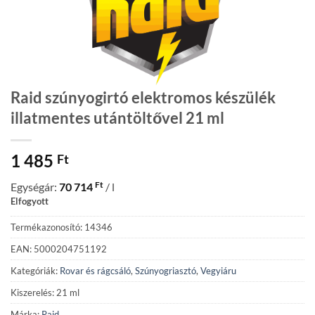
Raid szúnyogirtó elektromos készülék
illatmentes utántöltővel 21 ml
1 485
Ft
Ft
Egységár:
70 714
/ l
Elfogyott
Termékazonosító: 14346
EAN: 5000204751192
Kategóriák:
Rovar és rágcsáló
,
Szúnyogriasztó
,
Vegyiáru
Kiszerelés: 21 ml
Márka:
Raid