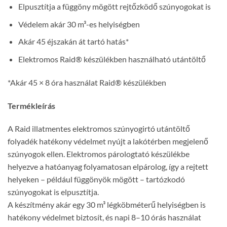
Elpusztítja a függöny mögött rejtőzködő szúnyogokat is
Védelem akár 30 m³-es helyiségben
Akár 45 éjszakán át tartó hatás*
Elektromos Raid® készülékben használható utántöltő
*Akár 45 × 8 óra használat Raid® készülékben
Termékleírás
A Raid illatmentes elektromos szúnyogirtó utántöltő
folyadék hatékony védelmet nyújt a lakótérben megjelenő
szúnyogok ellen. Elektromos párologtató készülékbe
helyezve a hatóanyag folyamatosan elpárolog, így a rejtett
helyeken – például függönyök mögött – tartózkodó
szúnyogokat is elpusztítja.
A készítmény akár egy 30 m³ légköbméterű helyiségben is
hatékony védelmet biztosít, és napi 8–10 órás használat