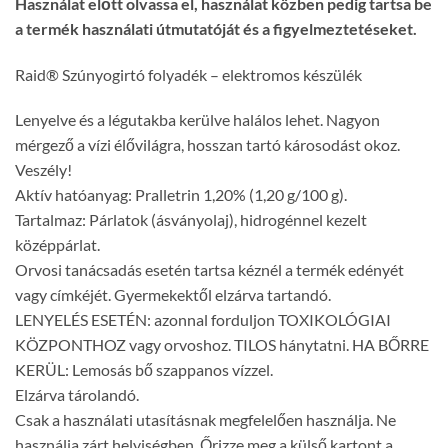
Használat előtt olvassa el, használat közben pedig tartsa be
a termék használati útmutatóját és a figyelmeztetéseket.
Raid® Szúnyogirtó folyadék – elektromos készülék
Lenyelve és a légutakba kerülve halálos lehet. Nagyon
mérgező a vízi élővilágra, hosszan tartó károsodást okoz.
Veszély!
Aktív hatóanyag: Pralletrin 1,20% (1,20 g/100 g).
Tartalmaz: Párlatok (ásványolaj), hidrogénnel kezelt
középpárlat.
Orvosi tanácsadás esetén tartsa kéznél a termék edényét
vagy címkéjét. Gyermekektől elzárva tartandó.
LENYELÉS ESETÉN: azonnal forduljon TOXIKOLÓGIAI
KÖZPONTHOZ vagy orvoshoz. TILOS hánytatni. HA BŐRRE
KERÜL: Lemosás bő szappanos vízzel.
Elzárva tárolandó.
Csak a használati utasításnak megfelelően használja. Ne
használja zárt helyiségben. Őrizze meg a külső kartont a