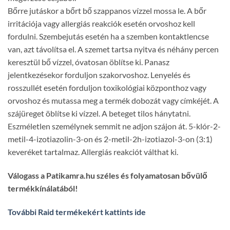
Bőrre jutáskor a bőrt bő szappanos vízzel mossa le. A bőr
irritációja vagy allergiás reakciók esetén orvoshoz kell
fordulni. Szembejutás esetén ha a szemben kontaktlencse
van, azt távolítsa el. A szemet tartsa nyitva és néhány percen
keresztül bő vízzel, óvatosan öblítse ki. Panasz
jelentkezésekor forduljon szakorvoshoz. Lenyelés és
rosszullét esetén forduljon toxikológiai központhoz vagy
orvoshoz és mutassa meg a termék dobozát vagy címkéjét. A
szájüreget öblítse ki vízzel. A beteget tilos hánytatni.
Eszméletlen személynek semmit ne adjon szájon át. 5-klór-2-
metil-4-izotiazolin-3-on és 2-metil-2h-izotiazol-3-on (3:1)
keveréket tartalmaz. Allergiás reakciót válthat ki.
Válogass a Patikamra.hu széles és folyamatosan bővülő
termékkínálatából!
További Raid termékekért kattints ide