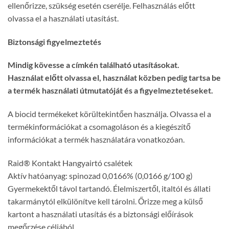
ellenőrizze, szükség esetén cserélje. Felhasználás előtt
olvassa el a használati utasítást.
Biztonsági figyelmeztetés
Mindig kövesse a címkén található utasításokat.
Használat előtt olvassa el, használat közben pedig tartsa be
a termék használati útmutatóját és a figyelmeztetéseket.
A biocid termékeket körültekintően használja. Olvassa el a
termékinformációkat a csomagoláson és a kiegészítő
információkat a termék használatára vonatkozóan.
Raid® Kontakt Hangyairtó csalétek
Aktív hatóanyag: spinozad 0,0166% (0,0166 g/100 g)
Gyermekektől távol tartandó. Élelmiszertől, italtól és állati
takarmánytól elkülönítve kell tárolni. Őrizze meg a külső
kartont a használati utasítás és a biztonsági előírások
megőrzése céljából.