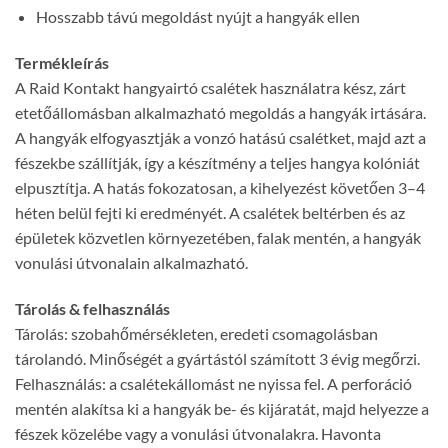
Hosszabb távú megoldást nyújt a hangyák ellen
Termékleírás
A Raid Kontakt hangyairtó csalétek használatra kész, zárt
etetőállomásban alkalmazható megoldás a hangyák irtására.
A hangyák elfogyasztják a vonzó hatású csalétket, majd azt a
fészekbe szállítják, így a készítmény a teljes hangya kolóniát
elpusztítja. A hatás fokozatosan, a kihelyezést követően 3–4
héten belül fejti ki eredményét. A csalétek beltérben és az
épületek közvetlen környezetében, falak mentén, a hangyák
vonulási útvonalain alkalmazható.
Tárolás & felhasználás
Tárolás: szobahőmérsékleten, eredeti csomagolásban
tárolandó. Minőségét a gyártástól számított 3 évig megőrzi.
Felhasználás: a csalétekállomást ne nyissa fel. A perforáció
mentén alakítsa ki a hangyák be- és kijáratát, majd helyezze a
fészek közelébe vagy a vonulási útvonalakra. Havonta