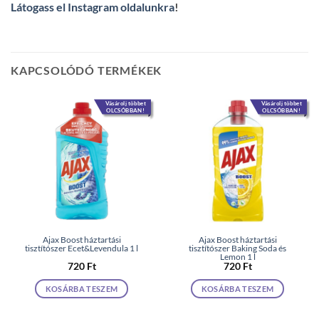
Látogass el Instagram oldalunkra
!
KAPCSOLÓDÓ TERMÉKEK
Vásárolj többet
Vásárolj többet
OLCSÓBBAN!
OLCSÓBBAN!
Ajax Boost háztartási
Ajax Boost háztartási
tisztítószer Ecet&Levendula 1 l
tisztítószer Baking Soda és
Lemon 1 l
720
Ft
720
Ft
KOSÁRBA TESZEM
KOSÁRBA TESZEM