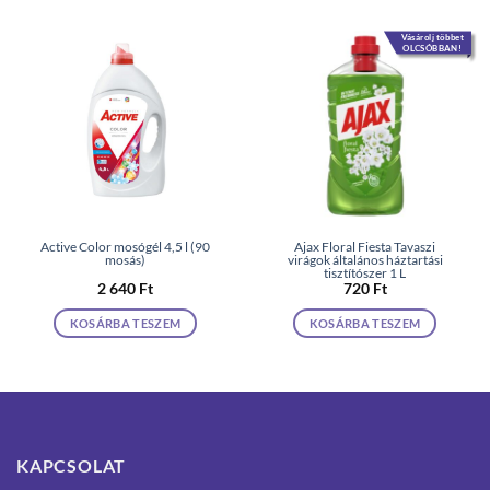
Vásárolj többet
OLCSÓBBAN!
Active Color mosógél 4,5 l (90
Ajax Floral Fiesta Tavaszi
mosás)
virágok általános háztartási
tisztítószer 1 L
2 640
Ft
720
Ft
KOSÁRBA TESZEM
KOSÁRBA TESZEM
KAPCSOLAT