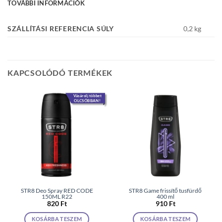
TOVÁBBI INFORMÁCIÓK
SZÁLLÍTÁSI REFERENCIA SÚLY
0,2 kg
KAPCSOLÓDÓ TERMÉKEK
Vásárolj többet
OLCSÓBBAN!
STR8 Deo Spray RED CODE
STR8 Game frissítő tusfürdő
150ML R22
400 ml
820
Ft
910
Ft
KOSÁRBA TESZEM
KOSÁRBA TESZEM