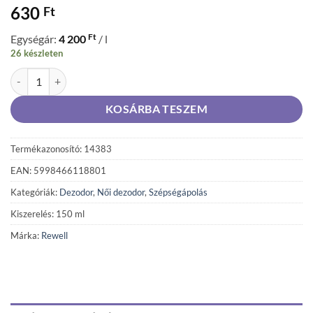
630
Ft
Ft
Egységár:
4 200
/ l
26 készleten
REWELL deo 150 ml For Women Obsession (világoskék) mennyiség
KOSÁRBA TESZEM
Termékazonosító: 14383
EAN: 5998466118801
Kategóriák:
Dezodor
,
Női dezodor
,
Szépségápolás
Kiszerelés: 150 ml
Márka:
Rewell