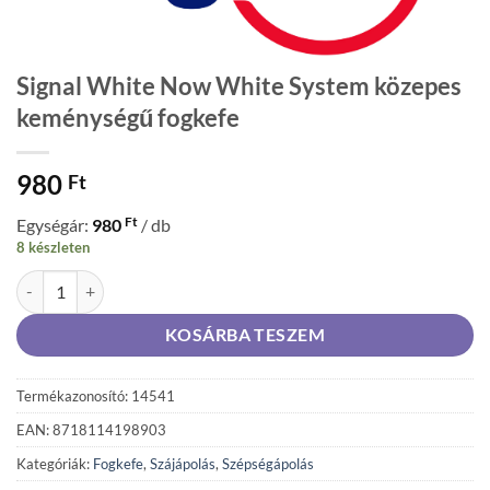
Signal White Now White System közepes
keménységű fogkefe
980
Ft
Ft
Egységár:
980
/ db
8 készleten
Signal White Now White System közepes keménységű fogkefe menny
KOSÁRBA TESZEM
Termékazonosító: 14541
EAN: 8718114198903
Kategóriák:
Fogkefe
,
Szájápolás
,
Szépségápolás