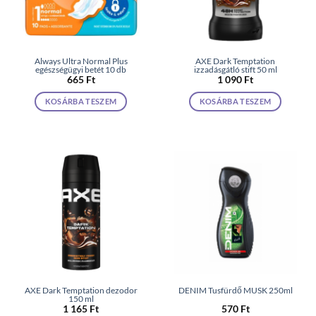
Always Ultra Normal Plus
AXE Dark Temptation
egészségügyi betét 10 db
izzadásgátló stift 50 ml
665
Ft
1 090
Ft
KOSÁRBA TESZEM
KOSÁRBA TESZEM
AXE Dark Temptation dezodor
DENIM Tusfürdő MUSK 250ml
150 ml
1 165
Ft
570
Ft