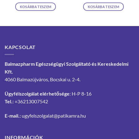
KOSÁRBA TESZEM
KOSÁRBA TESZEM
KAPCSOLAT
Balmazpharm Egészségügyi Szolgáltató és Kereskedelmi
Kft.
4060 Balmazújváros, Bocskai u. 2-4.
Ügyfélszolgálat elérhetősége
: H-P 8-16
Tel.:
+36213007542
E-mail.:
ugyfelszolgalat@patikamra.hu
INFORMÁCIÓK