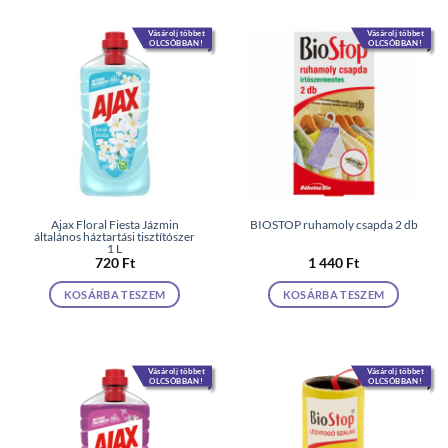
Vásárolj többet
Vásárolj többet
OLCSÓBBAN!
OLCSÓBBAN!
Ajax Floral Fiesta Jázmin
BIOSTOP ruhamoly csapda 2 db
általános háztartási tisztítószer
1 L
720
Ft
1 440
Ft
KOSÁRBA TESZEM
KOSÁRBA TESZEM
Vásárolj többet
Vásárolj többet
OLCSÓBBAN!
OLCSÓBBAN!