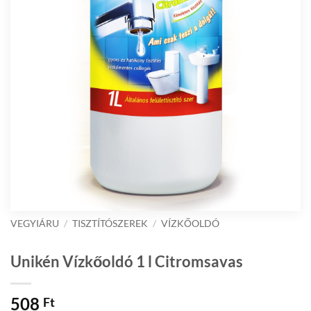
VEGYIÁRU
/
TISZTÍTÓSZEREK
/
VÍZKŐOLDÓ
Unikén Vízkőoldó 1 l Citromsavas
508
Ft