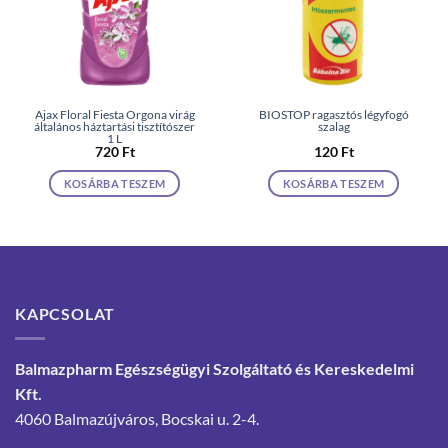
Ajax Floral Fiesta Orgona virág
BIOSTOP ragasztós légyfogó
általános háztartási tisztítószer
szalag
1 L
720
Ft
120
Ft
KOSÁRBA TESZEM
KOSÁRBA TESZEM
KAPCSOLAT
Balmazpharm Egészségügyi Szolgáltató és Kereskedelmi
Kft.
4060 Balmazújváros, Bocskai u. 2-4.