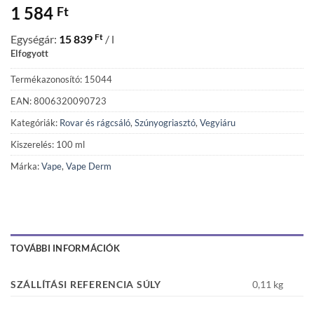
1 584
Ft
Ft
Egységár:
15 839
/ l
Elfogyott
Termékazonosító: 15044
EAN: 8006320090723
Kategóriák:
Rovar és rágcsáló
,
Szúnyogriasztó
,
Vegyiáru
Kiszerelés: 100 ml
Márka:
Vape
,
Vape Derm
TOVÁBBI INFORMÁCIÓK
SZÁLLÍTÁSI REFERENCIA SÚLY
0,11 kg