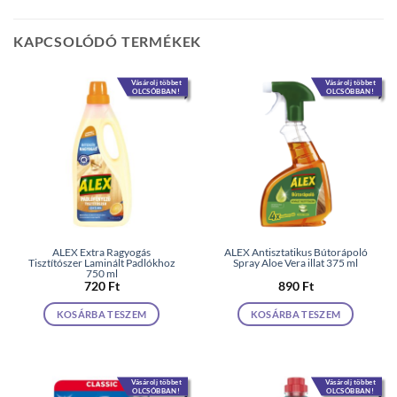
KAPCSOLÓDÓ TERMÉKEK
Vásárolj többet
Vásárolj többet
OLCSÓBBAN!
OLCSÓBBAN!
ALEX Extra Ragyogás
ALEX Antisztatikus Bútorápoló
Tisztítószer Laminált Padlókhoz
Spray Aloe Vera illat 375 ml
750 ml
720
Ft
890
Ft
KOSÁRBA TESZEM
KOSÁRBA TESZEM
Vásárolj többet
Vásárolj többet
OLCSÓBBAN!
OLCSÓBBAN!