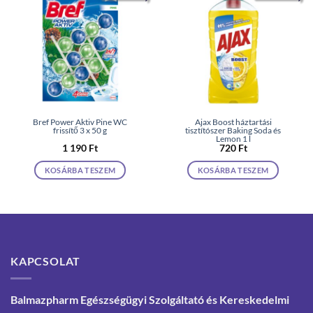
Bref Power Aktiv Pine WC
Ajax Boost háztartási
frissítő 3 x 50 g
tisztítószer Baking Soda és
Lemon 1 l
1 190
Ft
720
Ft
KOSÁRBA TESZEM
KOSÁRBA TESZEM
KAPCSOLAT
Balmazpharm Egészségügyi Szolgáltató és Kereskedelmi