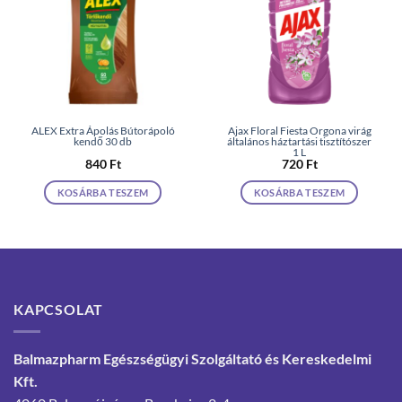
ALEX Extra Ápolás Bútorápoló
Ajax Floral Fiesta Orgona virág
kendő 30 db
általános háztartási tisztítószer
1 L
840
Ft
720
Ft
KOSÁRBA TESZEM
KOSÁRBA TESZEM
KAPCSOLAT
Balmazpharm Egészségügyi Szolgáltató és Kereskedelmi
Kft.