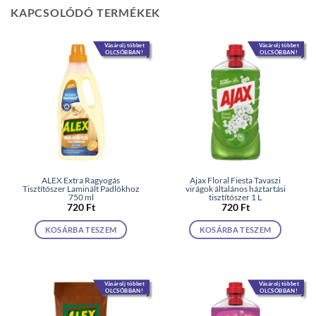
KAPCSOLÓDÓ TERMÉKEK
Vásárolj többet
Vásárolj többet
OLCSÓBBAN!
OLCSÓBBAN!
ALEX Extra Ragyogás
Ajax Floral Fiesta Tavaszi
Tisztítószer Laminált Padlókhoz
virágok általános háztartási
750 ml
tisztítószer 1 L
720
Ft
720
Ft
KOSÁRBA TESZEM
KOSÁRBA TESZEM
Vásárolj többet
Vásárolj többet
OLCSÓBBAN!
OLCSÓBBAN!