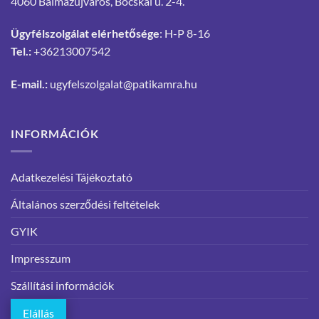
4060 Balmazújváros, Bocskai u. 2-4.
Ügyfélszolgálat elérhetősége
: H-P 8-16
Tel.:
+36213007542
E-mail.:
ugyfelszolgalat@patikamra.hu
INFORMÁCIÓK
Adatkezelési Tájékoztató
Általános szerződési feltételek
GYIK
Impresszum
Szállítási információk
Elállás