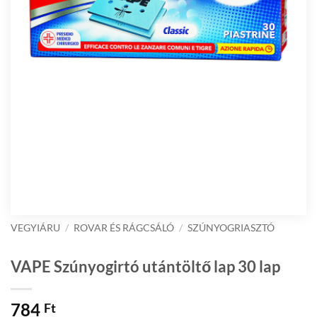
VEGYIÁRU
/
ROVAR ÉS RÁGCSÁLÓ
/
SZÚNYOGRIASZTÓ
VAPE Szúnyogirtó utántöltő lap 30 lap
784
Ft