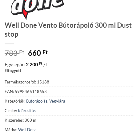
Well Done Vento Bútorápoló 300 ml Dust
stop
Original
Current
783
660
Ft
Ft
price
price
Ft
Egységár:
2 200
/ l
was:
is:
Elfogyott
783 Ft.
660 Ft.
Termékazonosító: 15188
EAN: 5998466118658
Kategóriák:
Bútorápolás
,
Vegyiáru
Címke:
Kiárusítás
Kiszerelés: 300 ml
Márka:
Well Done