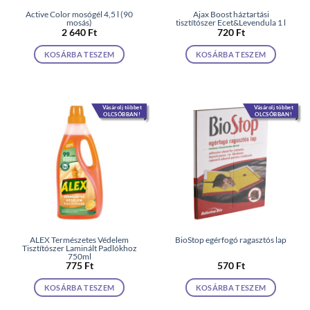
Active Color mosógél 4,5 l (90
Ajax Boost háztartási
mosás)
tisztítószer Ecet&Levendula 1 l
2 640
Ft
720
Ft
KOSÁRBA TESZEM
KOSÁRBA TESZEM
Vásárolj többet
Vásárolj többet
OLCSÓBBAN!
OLCSÓBBAN!
ALEX Természetes Védelem
BioStop egérfogó ragasztós lap
Tisztítószer Laminált Padlókhoz
750ml
775
Ft
570
Ft
KOSÁRBA TESZEM
KOSÁRBA TESZEM