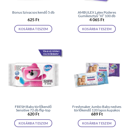
Bonus Szivacsos kendő 5 db
AMBULEX Latex Púderes
Gumikesztyű “Xl” 100 db
625
Ft
4 065
Ft
KOSÁRBA TESZEM
KOSÁRBA TESZEM
Vásárolj többet
OLCSÓBBAN!
FRESH Baby törlőkendő
Freshmaker Jumbo Baby nedves
Sensitive 72 db flip-top
törlőkendő 120 lapos kupakos
620
Ft
689
Ft
KOSÁRBA TESZEM
KOSÁRBA TESZEM