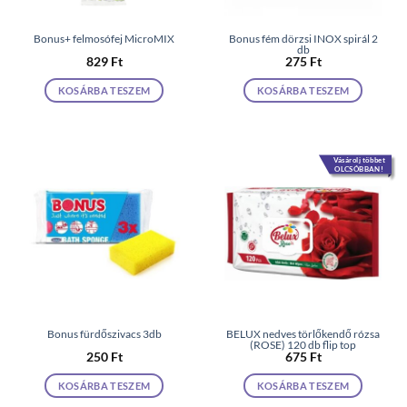
Bonus+ felmosófej MicroMIX
Bonus fém dörzsi INOX spirál 2
db
829
Ft
275
Ft
KOSÁRBA TESZEM
KOSÁRBA TESZEM
Vásárolj többet
OLCSÓBBAN!
Bonus fürdőszivacs 3db
BELUX nedves törlőkendő rózsa
(ROSE) 120 db flip top
250
Ft
675
Ft
KOSÁRBA TESZEM
KOSÁRBA TESZEM