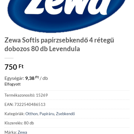
Zewa Softis papírzsebkendő 4 rétegű
dobozos 80 db Levendula
750
Ft
Ft
Egységár:
9,38
/ db
Elfogyott
Termékazonosító: 15269
EAN: 7322540486513
Kategóriák:
Otthon
,
Papíráru
,
Zsebkendő
Kiszerelés: 80 db
Márka:
Zewa