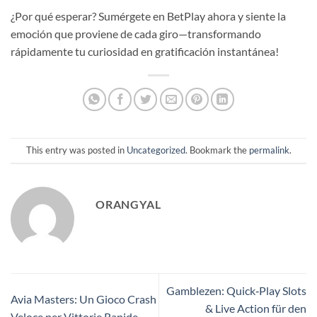
¿Por qué esperar? Sumérgete en BetPlay ahora y siente la
emoción que proviene de cada giro—transformando
rápidamente tu curiosidad en gratificación instantánea!
This entry was posted in
Uncategorized
. Bookmark the
permalink
.
ORANGYAL
Gamblezen: Quick‑Play Slots
Avia Masters: Un Gioco Crash
& Live Action für den
Veloce per Vittorie Rapide