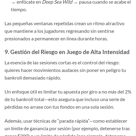
→ enfócate en
Deep Sea Wild
→ pausa cuando se acabe el
tiempo.
Las pequeñas ventanas repetidas crean un ritmo atractivo
que mantiene a los jugadores regresando sin sentirse
presionados a permanecer en línea durante horas.
9. Gestión del Riesgo en Juego de Alta Intensidad
La esencia de las sesiones cortas es el control del riesgo:
quieres hacer movimientos audaces sin poner en peligro tu
bankroll demasiado rápido.
Un enfoque útil es limitar tu apuesta por giro a no más del 2%
de tu bankroll total—esto asegura que incluso una serie de
pérdidas no arrase con tus fondos en una sola sesión.
Además, usar técnicas de “parada rápida”—como establecer
un límite de ganancia por sesión (por ejemplo, detenerse tras
ganar $200) o un límite de pérdida (por ejemplo, detenerse