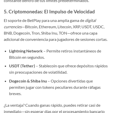
constante dentro de tus límites predeterminados.
5. Criptomonedas: El Impulso de Velocidad
El soporte de BetPlay para una amplia gama de
digital
currencies
—Bitcoin, Ethereum, Litecoin, XRP, USDT, USDC,
BNB, Dogecoin, Tron, Shiba Inu, TON—ofrece una capa
adicional de conveniencia para jugadores de sesiones cortas.
Lightning Network
– Permite retiros instantáneos de
Bitcoin en segundos.
USDT (Tether)
– Stablecoin que ofrece depósitos rápidos
sin preocupaciones de volatilidad.
Dogecoin & Shiba Inu
– Opciones divertidas que
permiten jugar con tokens peculiares durante ráfagas
breves.
¿La ventaja? Cuando ganas rápido, puedes retirar casi de
inmediato—sin esperar días por el procesamiento bancario