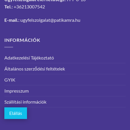
Tel.:
+36213007542
E-mail.:
ugyfelszolgalat@patikamra.hu
INFORMÁCIÓK
Adatkezelési Tájékoztató
Általános szerződési feltételek
GYIK
Impresszum
Szállítási információk
Elállás