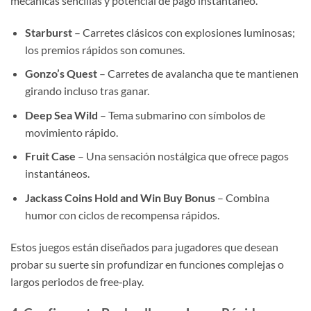
mecánicas sencillas y potencial de pago instantáneo.
Starburst
– Carretes clásicos con explosiones luminosas;
los premios rápidos son comunes.
Gonzo’s Quest
– Carretes de avalancha que te mantienen
girando incluso tras ganar.
Deep Sea Wild
– Tema submarino con símbolos de
movimiento rápido.
Fruit Case
– Una sensación nostálgica que ofrece pagos
instantáneos.
Jackass Coins Hold and Win Buy Bonus
– Combina
humor con ciclos de recompensa rápidos.
Estos juegos están diseñados para jugadores que desean
probar su suerte sin profundizar en funciones complejas o
largos periodos de free‑play.