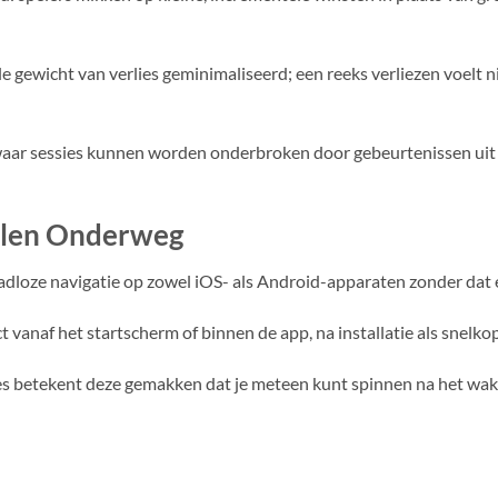
e gewicht van verlies geminimaliseerd; een reeks verliezen voelt ni
 waar sessies kunnen worden onderbroken door gebeurtenissen uit
elen Onderweg
dloze navigatie op zowel iOS- als Android-apparaten zonder dat 
t vanaf het startscherm of binnen de app, na installatie als snelkop
s betekent deze gemakken dat je meteen kunt spinnen na het wak