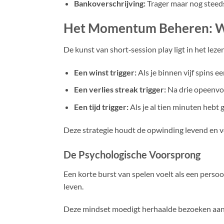
Bankoverschrijving:
Trager maar nog steeds
Het Momentum Beheren: W
De kunst van short‑session play ligt in het le
Een winst trigger:
Als je binnen vijf spins 
Een verlies streak trigger:
Na drie opeenvol
Een tijd trigger:
Als je al tien minuten hebt 
Deze strategie houdt de opwinding levend en vo
De Psychologische Voorsprong
Een korte burst van spelen voelt als een perso
leven.
Deze mindset moedigt herhaalde bezoeken aan g