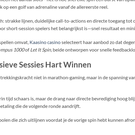
 op een golf van adrenaline vanaf de allereerste reel.
: strakke lijnen, duidelijke call-to-actions en directe toegang tot d
r short‑session spelers het belangrijkst is—snel resultaat en mini
spellen omvat,
Kaasino casino
selecteert haar aanbod zo dat degen
lympus 1000
of
Let It Spin
, beide ontworpen voor snelle feedbackl
ieve Sessies Hart Winnen
ntrekkingskracht niet in marathon‑gaming, maar in de spanning van
n tijd schaars is, maar de drang naar directe bevrediging hoog blijf
etaling die de volgende ronde aandrijft.
en die zich uitlijnen voordat je de vorige spin hebt kunnen afron