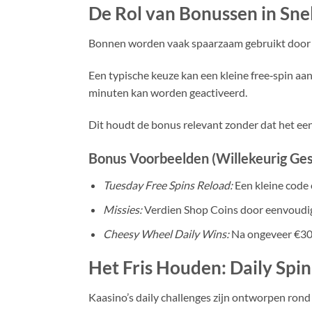
De Rol van Bonussen in Snel
Bonnen worden vaak spaarzaam gebruikt door sn
Een typische keuze kan een kleine free‑spin aa
minuten kan worden geactiveerd.
Dit houdt de bonus relevant zonder dat het een
Bonus Voorbeelden (Willekeurig Ges
Tuesday Free Spins Reload:
Een kleine code 
Missies:
Verdien Shop Coins door eenvoudige
Cheesy Wheel Daily Wins:
Na ongeveer €300 
Het Fris Houden: Daily Spi
Kaasino’s daily challenges zijn ontworpen rond