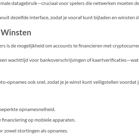
imale datagebruik—cruciaal voor spelers die netwerken moeten de
nuit dezelfde interface, zodat je vooraf kunt bijladen en winsten 
 Winsten
ers is de mogelijkheid om accounts te financieren met cryptocurre
geen wachttijd voor bankoverschrijvingen of kaartverificaties—wat
crypto‑opnames ook snel, zodat je je winst kunt veiligstellen voordat
 beperkte opnamesnelheid.
e financiering op mobiele apparaten.
r zowel stortingen als opnames.