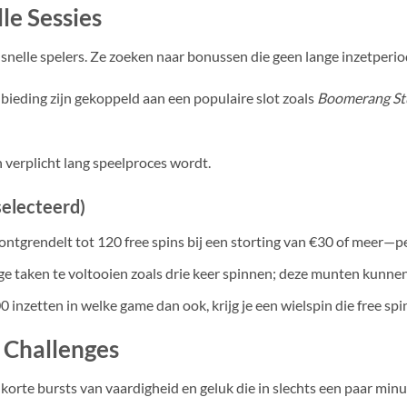
le Sessies
elle spelers. Ze zoeken naar bonussen die geen lange inzetperiod
nbieding zijn gekoppeld aan een populaire slot zoals
Boomerang Stu
 verplicht lang speelproces wordt.
electeerd)
ontgrendelt tot 120 free spins bij een storting van €30 of meer—pe
 taken te voltooien zoals drie keer spinnen; deze munten kunnen 
inzetten in welke game dan ook, krijg je een wielspin die free sp
n Challenges
 korte bursts van vaardigheid en geluk die in slechts een paar mi