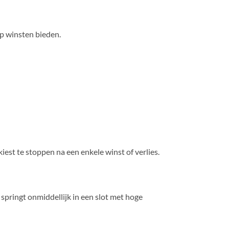
op winsten bieden.
est te stoppen na een enkele winst of verlies.
springt onmiddellijk in een slot met hoge