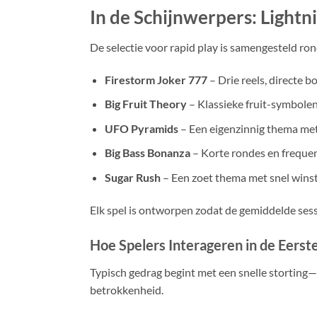
In de Schijnwerpers: Lightni
De selectie voor rapid play is samengesteld ron
Firestorm Joker 777
– Drie reels, directe b
Big Fruit Theory
– Klassieke fruit-symbolen 
UFO Pyramids
– Een eigenzinnig thema met
Big Bass Bonanza
– Korte rondes en frequen
Sugar Rush
– Een zoet thema met snel winst
Elk spel is ontworpen zodat de gemiddelde sessi
Hoe Spelers Interageren in de Eerst
Typisch gedrag begint met een snelle storting—
betrokkenheid.