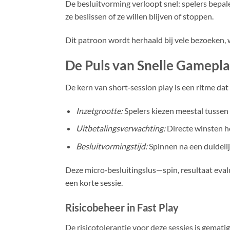
De besluitvorming verloopt snel: spelers bepale
ze beslissen of ze willen blijven of stoppen.
Dit patroon wordt herhaald bij vele bezoeken, 
De Puls van Snelle Gamepla
De kern van short‑session play is een ritme dat
Inzetgrootte:
Spelers kiezen meestal tussen 
Uitbetalingsverwachting:
Directe winsten ho
Besluitvormingstijd:
Spinnen na een duidelijk
Deze micro‑besluitingslus—spin, resultaat eva
een korte sessie.
Risicobeheer in Fast Play
De risicotolerantie voor deze sessies is gemati