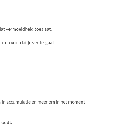
dat vermoeidheid toeslaat.
nuten voordat je verdergaat.
ermijn accumulatie en meer om in het moment
houdt.