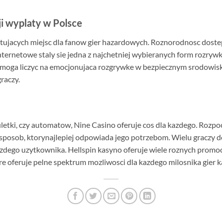
i wyplaty w Polsce
cytujacych miejsc dla fanow gier hazardowych. Roznorodnosc doste
nternetowe staly sie jedna z najchetniej wybieranych form rozrywki
e moga liczyc na emocjonujaca rozgrywke w bezpiecznym srodowisk
raczy.
letki, czy automatow, Nine Casino oferuje cos dla kazdego. Rozpocze
posob, ktorynajlepiej odpowiada jego potrzebom. Wielu graczy do
dego uzytkownika. Hellspin kasyno oferuje wiele roznych promocji
re oferuje pelne spektrum mozliwosci dla kazdego milosnika gier