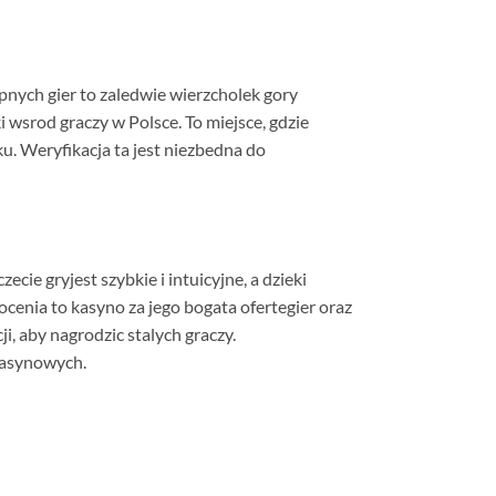
pnych gier to zaledwie wierzcholek gory
 wsrod graczy w Polsce. To miejsce, gdzie
u. Weryfikacja ta jest niezbedna do
cie gryjest szybkie i intuicyjne, a dzieki
cenia to kasyno za jego bogata ofertegier oraz
, aby nagrodzic stalych graczy.
 kasynowych.