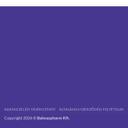
ADATKEZELÉSI TÁJÉKOZTATÓ
ÁLTALÁNOS SZERZŐDÉSI FELTÉTELEK
Copyright 2026 ©
Balmazpharm Kft.