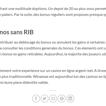
ffrant une multitude doptions. Un depot de 20 ou plus vous perm
e paliers. Par la suite, des bonus reguliers sont proposes presque 
inos sans RIB
ntribuer au deblocage du bonus ou annulent les gains si certaines 
e consulter les conditions generales du bonus. Ces elements ont un
bonus en gains retirables. Aujourdhui, la majorite des joueurs uti
ement votre experience sur un casino en ligne argent reel. A linve
plus traditionnelle. Winamax est aujourdhui lun des casinos en lig
voi dune piece didentite valide.