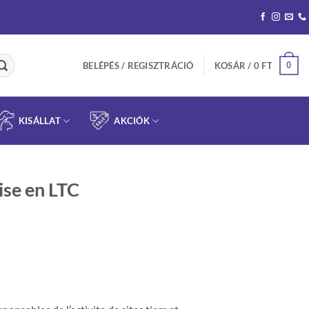
0
BELÉPÉS / REGISZTRÁCIÓ
KOSÁR /
0
FT
KISÁLLAT
AKCIÓK
ise en LTC