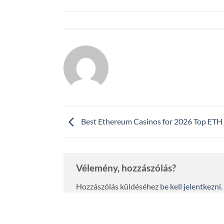
Best Ethereum Casinos for 2026 Top ETH 
Vélemény, hozzászólás?
Hozzászólás küldéséhez
be kell jelentkezni
.