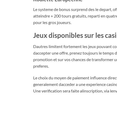
Le systeme de bonus surprend des le depart, o
atteindre + 200 tours gratuits, reparti en quatr
pour les gros joueurs.
Jeux disponibles sur les cas
Dautres limitent fortement les jeux pouvant co
daccepter une offre, prenez toujours le temps d
promotion et sur vos chances de transformer un 
preferes.
Le choix du moyen de paiement influence direct
generalement dacceder a une experience casino 
Une verification sera faite alinscription, via len