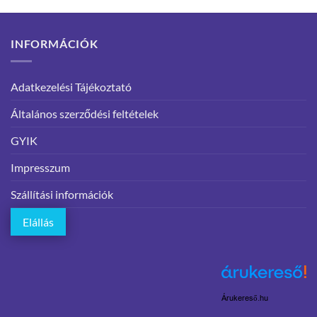
INFORMÁCIÓK
Adatkezelési Tájékoztató
Általános szerződési feltételek
GYIK
Impresszum
Szállítási információk
Elállás
Árukereső.hu