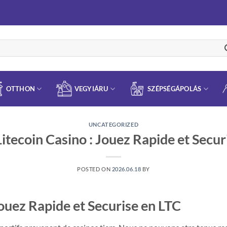
OTTHON
VEGYIÁRU
SZÉPSÉGÁPOLÁS
UNCATEGORIZED
Litecoin Casino : Jouez Rapide et Secur
POSTED ON
2026.06.18
BY
Jouez Rapide et Securise en LTC