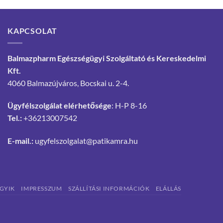
KAPCSOLAT
Balmazpharm Egészségügyi Szolgáltató és Kereskedelmi
Kft.
4060 Balmazújváros, Bocskai u. 2-4.
Ügyfélszolgálat elérhetősége
: H-P 8-16
Tel.:
+36213007542
E-mail.:
ugyfelszolgalat@patikamra.hu
GYIK
IMPRESSZUM
SZÁLLÍTÁSI INFORMÁCIÓK
ELÁLLÁS