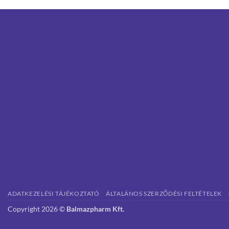
ADATKEZELÉSI TÁJÉKOZTATÓ
ÁLTALÁNOS SZERZŐDÉSI FELTÉTELEK
Copyright 2026 ©
Balmazpharm Kft.