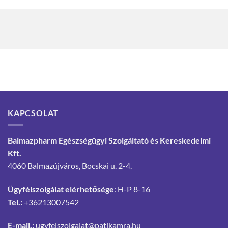
KAPCSOLAT
Balmazpharm Egészségügyi Szolgáltató és Kereskedelmi
Kft.
4060 Balmazújváros, Bocskai u. 2-4.
Ügyfélszolgálat elérhetősége
: H-P 8-16
Tel.:
+36213007542
E-mail.:
ugyfelszolgalat@patikamra.hu