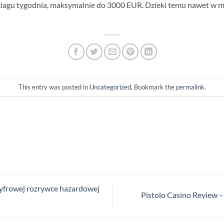
ciagu tygodnia, maksymalnie do 3000 EUR. Dzieki temu nawet w mn
This entry was posted in
Uncategorized
. Bookmark the
permalink
.
cyfrowej rozrywce hazardowej
Pistolo Casino Review 