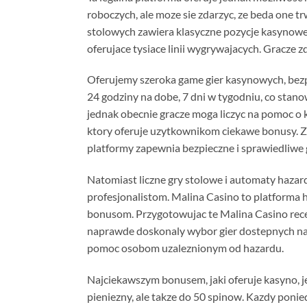
roboczych, ale moze sie zdarzyc, ze beda one 
stolowych zawiera klasyczne pozycje kasynowe
oferujace tysiace linii wygrywajacych. Gracze
Oferujemy szeroka game gier kasynowych, bezpi
24 godziny na dobe, 7 dni w tygodniu, co stan
jednak obecnie gracze moga liczyc na pomoc o k
ktory oferuje uzytkownikom ciekawe bonusy. 
platformy zapewnia bezpieczne i sprawiedliwe g
Natomiast liczne gry stolowe i automaty hazar
profesjonalistom. Malina Casino to platforma h
bonusom. Przygotowujac te Malina Casino recen
naprawde doskonaly wybor gier dostepnych na st
pomoc osobom uzaleznionym od hazardu.
Najciekawszym bonusem, jaki oferuje kasyno, je
pieniezny, ale takze do 50 spinow. Kazdy pon