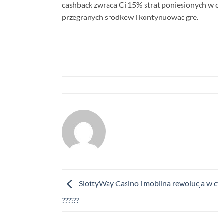
cashback zwraca Ci 15% strat poniesionych w 
przegranych srodkow i kontynuowac gre.
SlottyWay Casino i mobilna rewolucja w 
??????