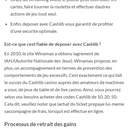
cartes, faire tourner la roulette et effectuer dautres
actions de jeu tout seul.
Enfin, deposer avec Cashlib vous garantit de profiter
d’une securite optimale.
Est-ce que cest fiable de deposer avec Cashlib ?
En 2010, le site Winamax a obtenu lagrement de
lANJ(Autorite Nationale des Jeux). Winamax propose, en
plus, un accompagnement en termes de prevention des
comportements de jeu excessifs. Cest exactement ce qui fait
le succes du Cashlib casino aupres des amateurs de machines
a sous, de jeux de table et de live casino. Ainsi, vous pourrez
selon vos besoins acheter des codes Cashlib de 10, 20, 50.
Cela dit, veuillez noter que lachat du ticket prepaye lui-meme
saccompagne de frais, lorsquil est effectue en ligne.
Processus de retrait des gains