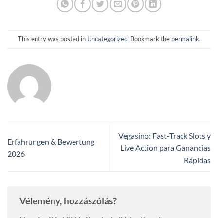
This entry was posted in
Uncategorized
. Bookmark the
permalink
.
Vegasino: Fast‑Track Slots y
Erfahrungen & Bewertung
Live Action para Ganancias
2026
Rápidas
Vélemény, hozzászólás?