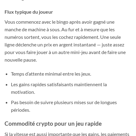
Flux typique du joueur
Vous commencez avec le bingo après avoir gagné une
manche de machine à sous. Au fur et à mesure que les
numéros sortent, vous les cochez rapidement. Une seule
ligne déclenche un prix en argent instantané — juste assez
pour vous faire jouer à un autre mini-jeu avant de faire une
nouvelle pause.
Temps d’attente minimal entre les jeux.
Les gains rapides satisfaisants maintiennent la
motivation.
Pas besoin de suivre plusieurs mises sur de longues
périodes.
Commodité crypto pour un jeu rapide
Si la vitesse est aussi importante que les gains, les paiements