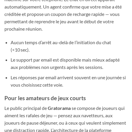
automatiquement. Un agent confirme que votre mise a été
créditée et propose un coupon de recharge rapide — vous
permettant de reprendre le jeu avant le début de votre
prochaine réunion.
Aucun temps d’arrêt au-delà de l’initiation du chat
(<10 sec).
Le support par email est disponible mais mieux adapté
aux problèmes non urgents après les sessions.
Les réponses par email arrivent souvent en une journée si
vous choisissez cette voie.
Pour les amateurs de jeux courts
Le public principal de
Gratorama
se compose de joueurs qui
aiment les rafales de jeu — pensez aux navetteurs, aux
joueurs de pause déjeuner, ou à ceux qui veulent simplement
une distraction rapide. L’architecture de la plateforme