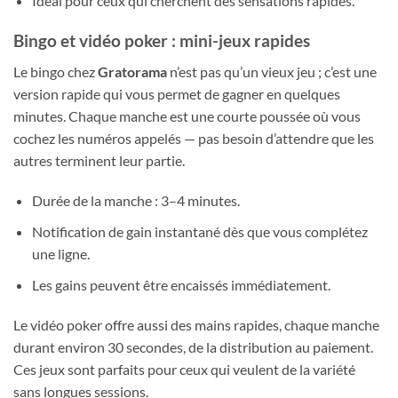
Idéal pour ceux qui cherchent des sensations rapides.
Bingo et vidéo poker : mini-jeux rapides
Le bingo chez
Gratorama
n’est pas qu’un vieux jeu ; c’est une
version rapide qui vous permet de gagner en quelques
minutes. Chaque manche est une courte poussée où vous
cochez les numéros appelés — pas besoin d’attendre que les
autres terminent leur partie.
Durée de la manche : 3–4 minutes.
Notification de gain instantané dès que vous complétez
une ligne.
Les gains peuvent être encaissés immédiatement.
Le vidéo poker offre aussi des mains rapides, chaque manche
durant environ 30 secondes, de la distribution au paiement.
Ces jeux sont parfaits pour ceux qui veulent de la variété
sans longues sessions.