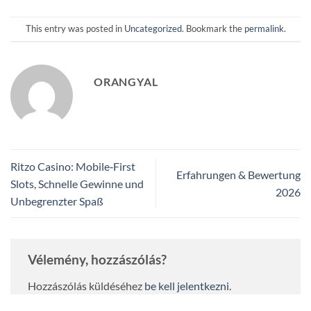
This entry was posted in
Uncategorized
. Bookmark the
permalink
.
ORANGYAL
Ritzo Casino: Mobile‑First
Erfahrungen & Bewertung
Slots, Schnelle Gewinne und
2026
Unbegrenzter Spaß
Vélemény, hozzászólás?
Hozzászólás küldéséhez
be kell jelentkezni
.