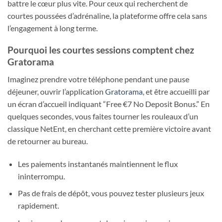
battre le cœur plus vite. Pour ceux qui recherchent de
courtes poussées d’adrénaline, la plateforme offre cela sans
l’engagement à long terme.
Pourquoi les courtes sessions comptent chez
Gratorama
Imaginez prendre votre téléphone pendant une pause
déjeuner, ouvrir l’application
Gratorama
, et être accueilli par
un écran d’accueil indiquant “Free €7 No Deposit Bonus.” En
quelques secondes, vous faites tourner les rouleaux d’un
classique NetEnt, en cherchant cette première victoire avant
de retourner au bureau.
Les paiements instantanés maintiennent le flux
ininterrompu.
Pas de frais de dépôt, vous pouvez tester plusieurs jeux
rapidement.