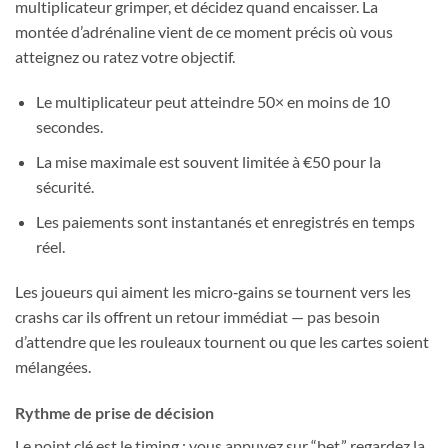
multiplicateur grimper, et décidez quand encaisser. La
montée d’adrénaline vient de ce moment précis où vous
atteignez ou ratez votre objectif.
Le multiplicateur peut atteindre 50× en moins de 10
secondes.
La mise maximale est souvent limitée à €50 pour la
sécurité.
Les paiements sont instantanés et enregistrés en temps
réel.
Les joueurs qui aiment les micro‑gains se tournent vers les
crashs car ils offrent un retour immédiat — pas besoin
d’attendre que les rouleaux tournent ou que les cartes soient
mélangées.
Rythme de prise de décision
Le point clé est le timing : vous appuyez sur “bet,” regardez la