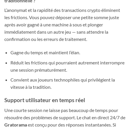
traditionnelle ?
L’anonymat et la rapidité des transactions crypto éliminent
les frictions. Vous pouvez déposer une petite somme juste
après avoir gagné à une machine à sous et plonger
immédiatement dans un autre jeu — sans attendre la
confirmation ou les erreurs de traitement.
Gagne du temps et maintient l’élan.
Réduit les frictions qui pourraient autrement interrompre
une session prématurément.
Convient aux joueurs technophiles qui privilégient la
vitesse à la tradition.
Support utilisateur en temps réel
Une courte session ne laisse pas beaucoup de temps pour
résoudre des problèmes de support. Le chat en direct 24/7 de
Gratorama
est conçu pour des réponses instantanées. Si