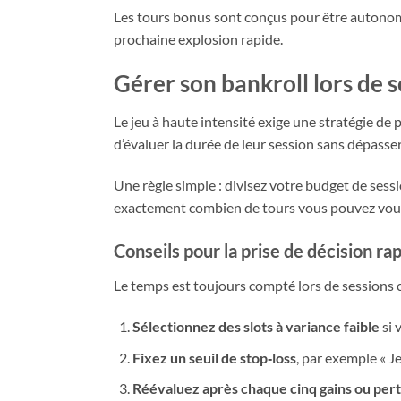
Les tours bonus sont conçus pour être autonome
prochaine explosion rapide.
Gérer son bankroll lors de 
Le jeu à haute intensité exige une stratégie de p
d’évaluer la durée de leur session sans dépasser 
Une règle simple : divisez votre budget de sess
exactement combien de tours vous pouvez vous p
Conseils pour la prise de décision ra
Le temps est toujours compté lors de sessions c
Sélectionnez des slots à variance faible
si 
Fixez un seuil de stop‑loss
, par exemple « Je
Réévaluez après chaque cinq gains ou per