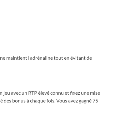
tine maintient l’adrénaline tout en évitant de
un jeu avec un RTP élevé connu et fixez une mise
ché des bonus à chaque fois. Vous avez gagné 75