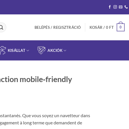
0
BELÉPÉS / REGISZTRÁCIÓ
KOSÁR /
0
FT
KISÁLLAT
AKCIÓK
action mobile‑friendly
s instantanés. Que vous soyez un navetteur dans
l’engagement à long terme que demandent de