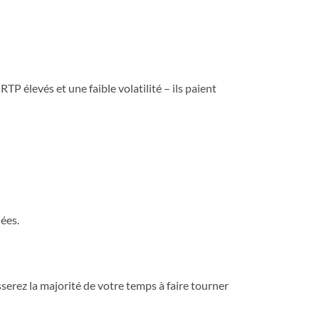
P élevés et une faible volatilité – ils paient
iées.
sserez la majorité de votre temps à faire tourner