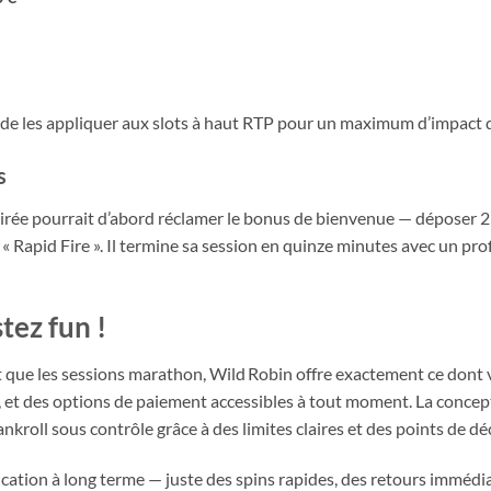
est de les appliquer aux slots à haut RTP pour un maximum d’impact d
s
irée pourrait d’abord réclamer le bonus de bienvenue — déposer 2
 Rapid Fire ». Il termine sa session en quinze minutes avec un prof
tez fun !
ôt que les sessions marathon, Wild Robin offre exactement ce dont
de, et des options de paiement accessibles à tout moment. La conce
nkroll sous contrôle grâce à des limites claires et des points de dé
ication à long terme — juste des spins rapides, des retours immédia