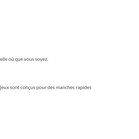
elle où que vous soyez.
es jeux sont conçus pour des manches rapides