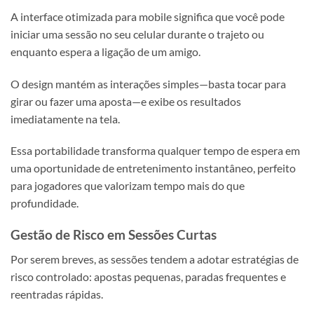
A interface otimizada para mobile significa que você pode
iniciar uma sessão no seu celular durante o trajeto ou
enquanto espera a ligação de um amigo.
O design mantém as interações simples—basta tocar para
girar ou fazer uma aposta—e exibe os resultados
imediatamente na tela.
Essa portabilidade transforma qualquer tempo de espera em
uma oportunidade de entretenimento instantâneo, perfeito
para jogadores que valorizam tempo mais do que
profundidade.
Gestão de Risco em Sessões Curtas
Por serem breves, as sessões tendem a adotar estratégias de
risco controlado: apostas pequenas, paradas frequentes e
reentradas rápidas.