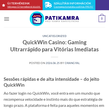
Skip
ÚJ TERMÉKEINK
SZÁLLÍTÁSI INFORMÁCIÓK
Válogass ÚJ termékeink között.
Csomagautomatába szállítás 990 Ft*
to
content
0
UNCATEGORIZED
QuickWin Casino: Gaming
Ultrarrápido para Vitórias Imediatas
POSTED ON
2026.06.25
BY
ORANGYAL
Sessões rápidas e de alta intensidade – do jeito
QuickWin
Ao fazer login no QuickWin, você entra em um mundo que
recompensa velocidade e instinto mais do que estratégia de
longo prazo. A plataforma é feita para aqueles momentos em