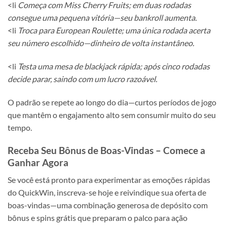
<li
Começa com Miss Cherry Fruits; em duas rodadas
consegue uma pequena vitória—seu bankroll aumenta.
<li
Troca para European Roulette; uma única rodada acerta
seu número escolhido—dinheiro de volta instantâneo.
<li
Testa uma mesa de blackjack rápida; após cinco rodadas
decide parar, saindo com um lucro razoável.
O padrão se repete ao longo do dia—curtos períodos de jogo
que mantêm o engajamento alto sem consumir muito do seu
tempo.
Receba Seu Bônus de Boas-Vindas – Comece a
Ganhar Agora
Se você está pronto para experimentar as emoções rápidas
do QuickWin, inscreva-se hoje e reivindique sua oferta de
boas-vindas—uma combinação generosa de depósito com
bônus e spins grátis que preparam o palco para ação