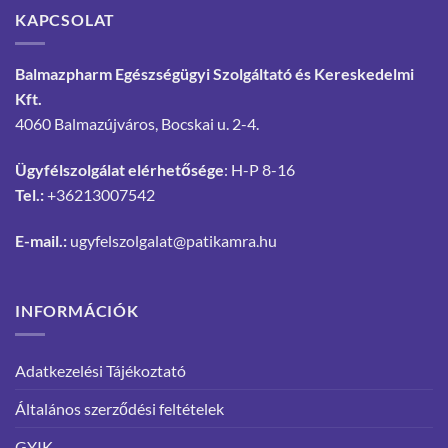
KAPCSOLAT
Balmazpharm Egészségügyi Szolgáltató és Kereskedelmi
Kft.
4060 Balmazújváros, Bocskai u. 2-4.
Ügyfélszolgálat elérhetősége
: H-P 8-16
Tel.:
+36213007542
E-mail.:
ugyfelszolgalat@patikamra.hu
INFORMÁCIÓK
Adatkezelési Tájékoztató
Általános szerződési feltételek
GYIK