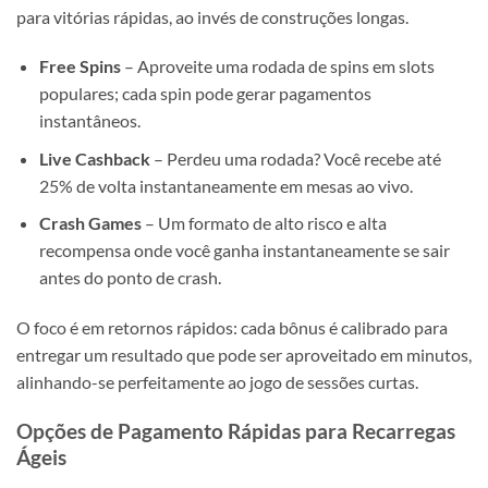
para vitórias rápidas, ao invés de construções longas.
Free Spins
– Aproveite uma rodada de spins em slots
populares; cada spin pode gerar pagamentos
instantâneos.
Live Cashback
– Perdeu uma rodada? Você recebe até
25% de volta instantaneamente em mesas ao vivo.
Crash Games
– Um formato de alto risco e alta
recompensa onde você ganha instantaneamente se sair
antes do ponto de crash.
O foco é em retornos rápidos: cada bônus é calibrado para
entregar um resultado que pode ser aproveitado em minutos,
alinhando-se perfeitamente ao jogo de sessões curtas.
Opções de Pagamento Rápidas para Recarregas
Ágeis