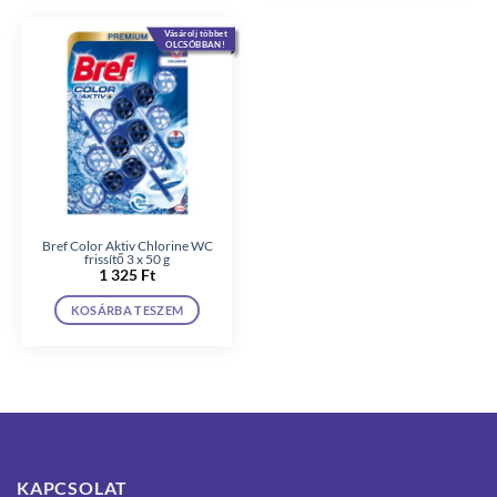
Vásárolj többet
OLCSÓBBAN!
Bref Color Aktiv Chlorine WC
frissítő 3 x 50 g
1 325
Ft
KOSÁRBA TESZEM
KAPCSOLAT