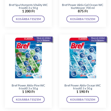
Bref Spa Moments Vitality WC
Bref Power Aktiv Gel Ocean WC
frissítő 3 x 50 g
tisztítószer 700 ml
1 200
Ft
875
Ft
KOSÁRBA TESZEM
KOSÁRBA TESZEM
Vásárolj többet
Vásárolj többet
OLCSÓBBAN!
OLCSÓBBAN!
Bref Power Aktiv Pine WC
Bref Power Aktiv Ocean WC
frissítő 3 x 50 g
frissítő 3 x 50 g
1 190
Ft
1 190
Ft
KOSÁRBA TESZEM
KOSÁRBA TESZEM