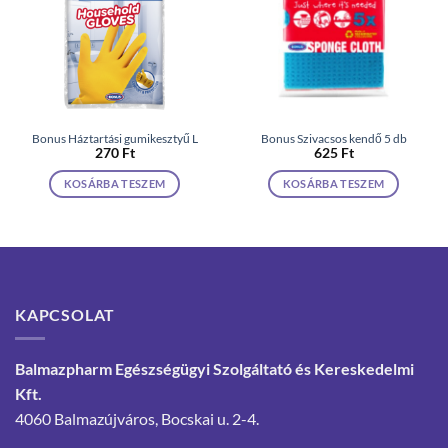
Bonus Háztartási gumikesztyű L
Bonus Szivacsos kendő 5 db
270
Ft
625
Ft
KOSÁRBA TESZEM
KOSÁRBA TESZEM
KAPCSOLAT
Balmazpharm Egészségügyi Szolgáltató és Kereskedelmi
Kft.
4060 Balmazújváros, Bocskai u. 2-4.