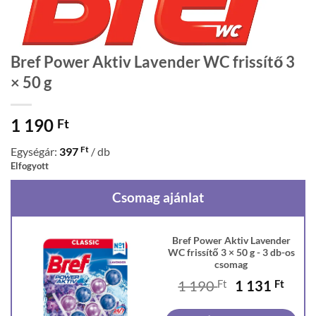
Bref Power Aktiv Lavender WC frissítő 3
× 50 g
1 190
Ft
Ft
Egységár:
397
/ db
Elfogyott
Csomag ajánlat
Bref Power Aktiv Lavender
WC frissítő 3 × 50 g - 3 db-os
csomag
Original
Curr
1 190
Ft
1 131
Ft
price
price
was:
is: