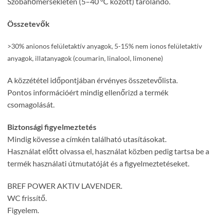
Szobahőmérsékleten (5–40 °C között) tárolandó.
Összetevők
>30% anionos felületaktív anyagok, 5-15% nem ionos felületaktív
anyagok, illatanyagok (coumarin, linalool, limonene)
A közzététel időpontjában érvényes összetevőlista.
Pontos információért mindig ellenőrizd a termék
csomagolását.
Biztonsági figyelmeztetés
Mindig kövesse a címkén található utasításokat.
Használat előtt olvassa el, használat közben pedig tartsa be a
termék használati útmutatóját és a figyelmeztetéseket.
BREF POWER AKTIV LAVENDER.
WC frissítő.
Figyelem.