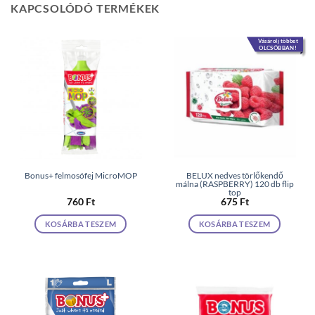
KAPCSOLÓDÓ TERMÉKEK
Vásárolj többet
OLCSÓBBAN!
Bonus+ felmosófej MicroMOP
BELUX nedves törlőkendő
málna (RASPBERRY) 120 db flip
top
760
Ft
675
Ft
KOSÁRBA TESZEM
KOSÁRBA TESZEM