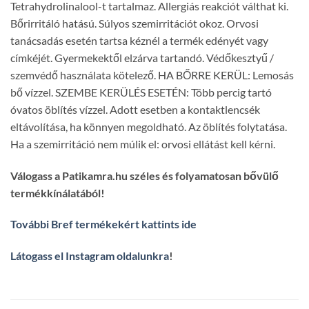
Tetrahydrolinalool-t tartalmaz. Allergiás reakciót válthat ki.
Bőrirritáló hatású. Súlyos szemirritációt okoz. Orvosi
tanácsadás esetén tartsa kéznél a termék edényét vagy
címkéjét. Gyermekektől elzárva tartandó. Védőkesztyű /
szemvédő használata kötelező. HA BŐRRE KERÜL: Lemosás
bő vízzel. SZEMBE KERÜLÉS ESETÉN: Több percig tartó
óvatos öblítés vízzel. Adott esetben a kontaktlencsék
eltávolítása, ha könnyen megoldható. Az öblítés folytatása.
Ha a szemirritáció nem múlik el: orvosi ellátást kell kérni.
Válogass a Patikamra.hu széles és folyamatosan bővülő
termékkínálatából!
További Bref termékekért kattints ide
Látogass el Instagram oldalunkra
!