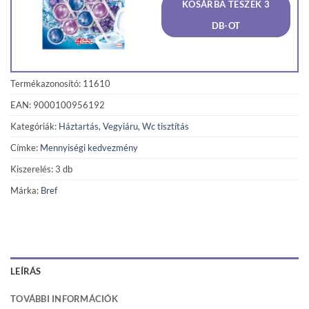
KOSÁRBA TESZEK 3
1
1
190 Ft.
131 F
DB-OT
Termékazonosító: 11610
EAN: 9000100956192
Kategóriák:
Háztartás
,
Vegyiáru
,
Wc tisztítás
Címke:
Mennyiségi kedvezmény
Kiszerelés: 3 db
Márka:
Bref
LEÍRÁS
TOVÁBBI INFORMÁCIÓK