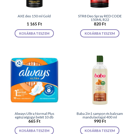
AXE deo 150 ml Gold
STR8 Deo Spray RED CODE
150ML R22
1 165
Ft
820
Ft
KOSÁRBA TESZEM
KOSÁRBA TESZEM
Always Ultra Normal Plus
Baba 2in1 sampon és balzsam
egészségügyi betét 10 db
mandulaolajjal 400 ml
665
Ft
990
Ft
KOSÁRBA TESZEM
KOSÁRBA TESZEM