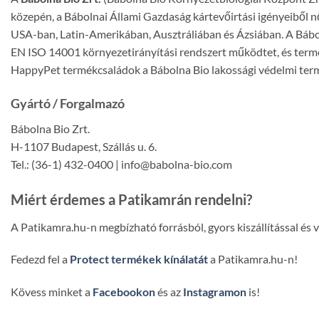
közepén, a Bábolnai Állami Gazdaság kártevőirtási igényeiből nő
USA-ban, Latin-Amerikában, Ausztráliában és Ázsiában. A Bábo
EN ISO 14001 környezetirányítási rendszert működtet, és termé
HappyPet termékcsaládok a Bábolna Bio lakossági védelmi termé
Gyártó / Forgalmazó
Bábolna Bio Zrt.
H-1107 Budapest, Szállás u. 6.
Tel.: (36-1) 432-0400 | info@babolna-bio.com
Miért érdemes a Patikamrán rendelni?
A Patikamra.hu-n megbízható forrásból, gyors kiszállítással és
Fedezd fel a
Protect termékek kínálatát
a Patikamra.hu-n!
Kövess minket a
Facebookon
és az
Instagramon
is!