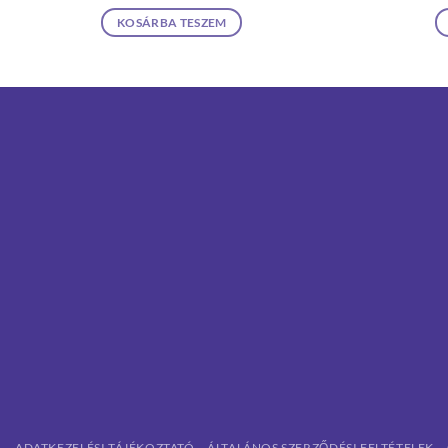
KOSÁRBA TESZEM
ADATKEZELÉSI TÁJÉKOZTATÓ
ÁLTALÁNOS SZERZŐDÉSI FELTÉTELEK