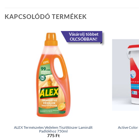
KAPCSOLÓDÓ TERMÉKEK
Vásárolj többet
OLCSÓBBAN!
ALEX Természetes Védelem Tisztítószer Laminált
Active Color
Padlókhoz 750ml
775
Ft