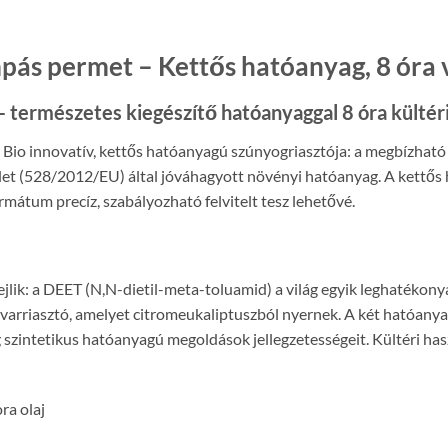
ás permet – Kettős hatóanyag, 8 óra 
 – természetes kiegészítő hatóanyaggal 8 óra kült
Bio innovatív, kettős hatóanyagú szúnyogriasztója: a megbízható 
elet (528/2012/EU) által jóváhagyott növényi hatóanyag. A kettős
mátum precíz, szabályozható felvitelt tesz lehetővé.
lik: a DEET (N,N-dietil-meta-toluamid) a világ egyik leghatékony
 rovarriasztó, amelyet citromeukaliptuszból nyernek. A két hatóany
g szintetikus hatóanyagú megoldások jellegzetességeit. Kültéri h
ra olaj