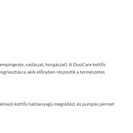
kempingezés, vadászat, horgászat). A DuoCare kettős
griasztásra, akik előnyben részesítik a természetes
artalmazó kettős hatóanyagú megoldást, és pumpás permet