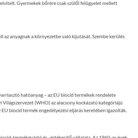
lvitelt. Gyermekek bőrére csak szülői felügyelet mellett
ll az anyagnak a környezetbe való kijutását. Szembe kerülés
ú rovarriasztó hatóanyag – az EU biocid termékek rendelete
i Világszervezet (WHO) az alacsony kockázatú kategóriájú
z EU biocid termék engedélyezési eljárás keretében igazolták.
iocid-termékgyártó és -értékesítő vállalata. Az 1960-as évek