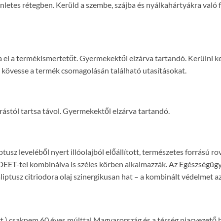
letes rétegben. Kerüld a szembe, szájba és nyálkahártyákra való fe
a el a termékismertetőt. Gyermekektől elzárva tartandó. Kerülni ke
g kövesse a termék csomagolásán található utasításokat.
rástól tartsa távol. Gyermekektől elzárva tartandó.
aliptusz leveléből nyert illóolajból előállított, természetes forrás
EET-tel kombinálva is széles körben alkalmazzák. Az Egészségügy
iptusz citriodora olaj szinergikusan hat – a kombinált védelmet a
.) csaknem 60 éves múlttal Magyarország és a térség piacvezető b