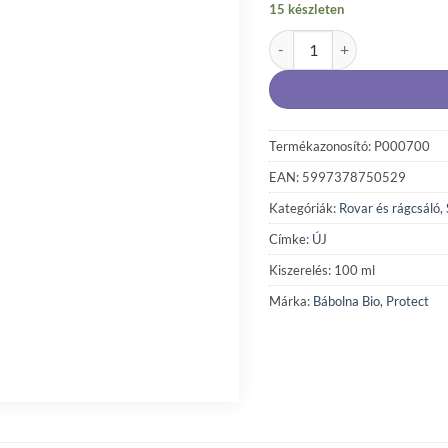
15 készleten
Protect DuoCare szúnyogria
Termékazonosító: P000700
EAN: 5997378750529
Kategóriák:
Rovar és rágcsáló
,
Címke:
ÚJ
Kiszerelés: 100 ml
Márka:
Bábolna Bio
,
Protect