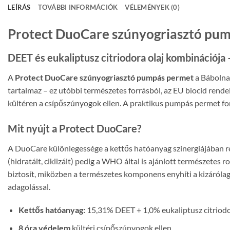
LEÍRÁS
TOVÁBBI INFORMÁCIÓK
VÉLEMÉNYEK (0)
Protect DuoCare szúnyogriasztó pump
DEET és eukaliptusz citriodora olaj kombinációja
A
Protect DuoCare szúnyogriasztó pumpás permet
a Bábolna 
tartalmaz – ez utóbbi természetes forrásból, az EU biocid rend
kültéren a csípőszúnyogok ellen. A praktikus pumpás permet for
Mit nyújt a Protect DuoCare?
A DuoCare különlegessége a kettős hatóanyag szinergiájában rej
(hidratált, ciklizált) pedig a WHO által is ajánlott természetes
biztosít, miközben a természetes komponens enyhíti a kizáróla
adagolással.
Kettős hatóanyag:
15,31% DEET + 1,0% eukaliptusz citriodo
8 óra védelem
kültéri csípőszúnyogok ellen