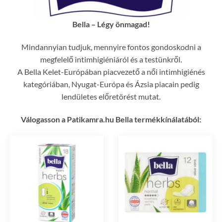
Bella – Légy önmagad!
Mindannyian tudjuk, mennyire fontos gondoskodni a
megfelelő intimhigiéniáról és a testünkről.
A Bella Kelet-Európában piacvezető a női intimhigiénés
kategóriában, Nyugat-Európa és Ázsia piacain pedig
lendületes előretörést mutat.
Válogasson a Patikamra.hu Bella termékkínálatából: