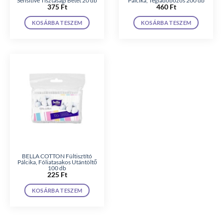
Sensitive Tisztasági Betét 20 db
Pálcika, Tégladobozos 200 db
375
Ft
460
Ft
KOSÁRBA TESZEM
KOSÁRBA TESZEM
BELLA COTTON Fültisztító
Pálcika, Fóliatasakos Utántöltő
100 db
225
Ft
KOSÁRBA TESZEM