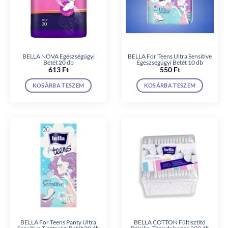
BELLA NOVA Egészségügyi
BELLA For Teens Ultra Sensitive
Betét 20 db
Egészségügyi Betét 10 db
613
Ft
550
Ft
KOSÁRBA TESZEM
KOSÁRBA TESZEM
BELLA For Teens Panty Ultra
BELLA COTTON Fültisztító