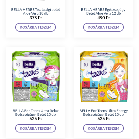
BELLA HERBS Tisztasági betét
BELLA HERBS Egészségügyi
Aloe Vera 18 db
Betét Aloe Vera 12 db
375
Ft
490
Ft
KOSÁRBA TESZEM
KOSÁRBA TESZEM
BELLA For Teens Ultra Relax
BELLA For Teens Ultra Energy
Egészségügyi Betét 10 db
Egészségügyi Betét 10 db
525
Ft
525
Ft
KOSÁRBA TESZEM
KOSÁRBA TESZEM