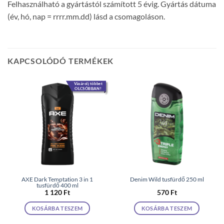
Felhasználható a gyártástól számított 5 évig. Gyártás dátuma
(év, hó, nap = rrrr.mm.dd) lásd a csomagoláson.
KAPCSOLÓDÓ TERMÉKEK
Vásárolj többet
OLCSÓBBAN!
AXE Dark Temptation 3 in 1
Denim Wild tusfürdő 250 ml
tusfürdő 400 ml
1 120
Ft
570
Ft
KOSÁRBA TESZEM
KOSÁRBA TESZEM