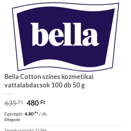
Bella Cotton színes kozmetikai
vattalabdacsok 100 db 50 g
Original
Current
635
480
Ft
Ft
price
price
Ft
Egységár:
4,80
/ db
was:
is:
Elfogyott
635 Ft.
480 Ft.
Termékazonosító: 11386