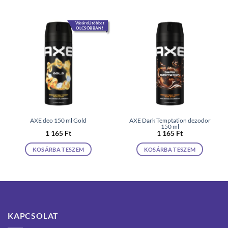
Vásárolj többet
OLCSÓBBAN!
AXE deo 150 ml Gold
AXE Dark Temptation dezodor
150 ml
1 165
Ft
1 165
Ft
KOSÁRBA TESZEM
KOSÁRBA TESZEM
KAPCSOLAT