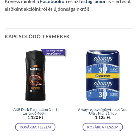
Kövess minket a
Facebookon
és az
Instagramon
is – értesülj
elsőként akcióinkról és újdonságainkról!
KAPCSOLÓDÓ TERMÉKEK
Vásárolj többet
OLCSÓBBAN!
AXE Dark Temptation 3 in 1
Always egészségügyi betét Duo
tusfürdő 400 ml
Ultra Night 14 db
1 120
Ft
1 125
Ft
KOSÁRBA TESZEM
KOSÁRBA TESZEM