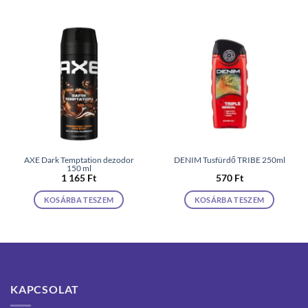
AXE Dark Temptation dezodor
DENIM Tusfürdő TRIBE 250ml
150 ml
1 165
Ft
570
Ft
KOSÁRBA TESZEM
KOSÁRBA TESZEM
KAPCSOLAT