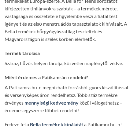
termékeket Európa-szerte. A Bella for Teens sorozatot
kifejezetten tinilányokra szabták – a termékek mérete,
vastagsága és összetétele figyelembe veszi a fiatal test
igényeit és az első menstruációs tapasztalatok kihívásait. A
Bella termékek bőrgyógyászatilag teszteltek és
Magyarországon is széles körben elérhetők.
Termék tárolása
Száraz, hűvös helyen tárolja, közvetlen napfénytől védve.
Miért érdemes a Patikamrán rendelni?
A Patikamra.hu-n megbízható forrásból, gyors kiszállítással
és versenyképes áron rendelhetsz. Több száz termékre
érvényes
mennyiségi kedvezmény
közül válogathatsz –
érdemes egyszerre többet rendelni!
Fedezd fel a
Bella termékek kínálatát
a Patikamra.hu-n!