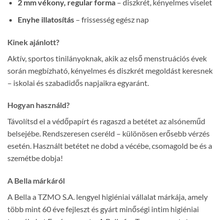
2 mm vékony, regular forma
– diszkrét, kényelmes viselet
Enyhe illatosítás
– frissesség egész nap
Kinek ajánlott?
Aktív, sportos tinilányoknak, akik az első menstruációs évek
során megbízható, kényelmes és diszkrét megoldást keresnek
– iskolai és szabadidős napjaikra egyaránt.
Hogyan használd?
Távolítsd el a védőpapírt és ragaszd a betétet az alsóneműd
belsejébe. Rendszeresen cseréld – különösen erősebb vérzés
esetén. Használt betétet ne dobd a vécébe, csomagold be és a
szemétbe dobja!
A Bella márkáról
A Bella a TZMO S.A. lengyel higiéniai vállalat márkája, amely
több mint 60 éve fejleszt és gyárt minőségi intim higiéniai