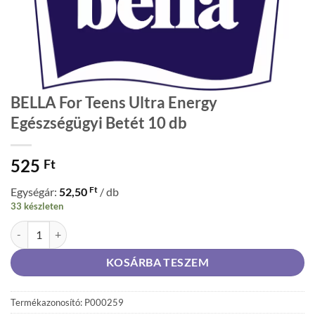
BELLA For Teens Ultra Energy
Egészségügyi Betét 10 db
525
Ft
Ft
Egységár:
52,50
/ db
33 készleten
BELLA For Teens Ultra Energy Egészségügyi Betét 10 db mennyiség
KOSÁRBA TESZEM
Termékazonosító: P000259