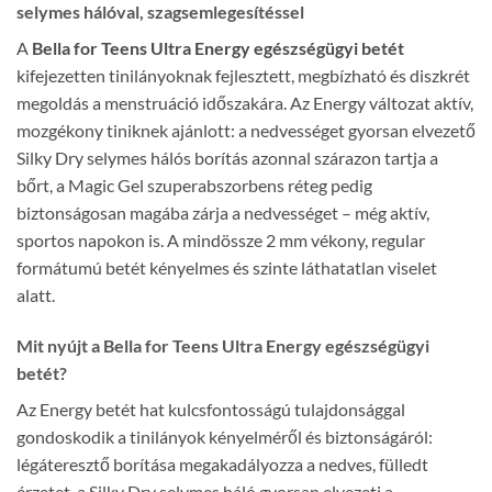
selymes hálóval, szagsemlegesítéssel
A
Bella for Teens Ultra Energy egészségügyi betét
kifejezetten tinilányoknak fejlesztett, megbízható és diszkrét
megoldás a menstruáció időszakára. Az Energy változat aktív,
mozgékony tiniknek ajánlott: a nedvességet gyorsan elvezető
Silky Dry selymes hálós borítás azonnal szárazon tartja a
bőrt, a Magic Gel szuperabszorbens réteg pedig
biztonságosan magába zárja a nedvességet – még aktív,
sportos napokon is. A mindössze 2 mm vékony, regular
formátumú betét kényelmes és szinte láthatatlan viselet
alatt.
Mit nyújt a Bella for Teens Ultra Energy egészségügyi
betét?
Az Energy betét hat kulcsfontosságú tulajdonsággal
gondoskodik a tinilányok kényelméről és biztonságáról:
légáteresztő borítása megakadályozza a nedves, fülledt
érzetet, a Silky Dry selymes háló gyorsan elvezeti a