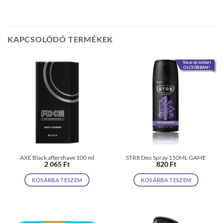
KAPCSOLÓDÓ TERMÉKEK
Vásárolj többet
OLCSÓBBAN!
AXE Black aftershave 100 ml
STR8 Deo Spray 150ML GAME
2 065
Ft
820
Ft
KOSÁRBA TESZEM
KOSÁRBA TESZEM