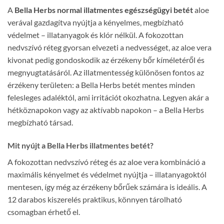
A
Bella Herbs normal illatmentes egészségügyi betét
aloe
verával gazdagítva nyújtja a kényelmes, megbízható
védelmet – illatanyagok és klór nélkül. A fokozottan
nedvszívó réteg gyorsan elvezeti a nedvességet, az aloe vera
kivonat pedig gondoskodik az érzékeny bőr kíméletéről és
megnyugtatásáról. Az illatmentesség különösen fontos az
érzékeny területen: a Bella Herbs betét mentes minden
felesleges adaléktól, ami irritációt okozhatna. Legyen akár a
hétköznapokon vagy az aktívabb napokon – a Bella Herbs
megbízható társad.
Mit nyújt a Bella Herbs illatmentes betét?
A fokozottan nedvszívó réteg és az aloe vera kombináció a
maximális kényelmet és védelmet nyújtja – illatanyagoktól
mentesen, így még az érzékeny bőrűek számára is ideális. A
12 darabos kiszerelés praktikus, könnyen tárolható
csomagban érhető el.