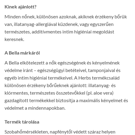
Kinek ajánlott?
Minden nőnek, különösen azoknak, akiknek érzékeny bőrük
van, illatanyag-allergiával küzdenek, vagy egyszerűen
természetes, additívmentes intim higiéniai megoldást
keresnek.
A Bella márkáról
A Bella elkötelezett a nők egészségének és kényelmének
védelme iránt – egészségügyi betéteivel, tamponjaival és
egyéb intim higiéniai termékeivel. A Herbs termékcsalád
különösen érzékeny bőrűeknek ajánlott: illatanyag- és
klórmentes, természetes összetevőkkel (pl. aloe vera)
gazdagított termékekkel biztosítja a maximális kényelmet és
védelmet a mindennapokban.
Termék tárolása
Szobahőmérsékleten, napfénytől védett száraz helyen