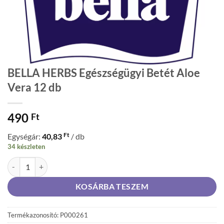
BELLA HERBS Egészségügyi Betét Aloe
Vera 12 db
490
Ft
Ft
Egységár:
40,83
/ db
34 készleten
BELLA HERBS Egészségügyi Betét Aloe Vera 12 db mennyiség
KOSÁRBA TESZEM
Termékazonosító: P000261