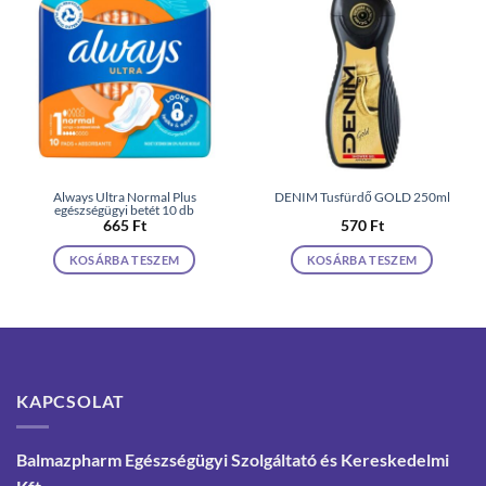
Always Ultra Normal Plus
DENIM Tusfürdő GOLD 250ml
egészségügyi betét 10 db
665
Ft
570
Ft
KOSÁRBA TESZEM
KOSÁRBA TESZEM
KAPCSOLAT
Balmazpharm Egészségügyi Szolgáltató és Kereskedelmi