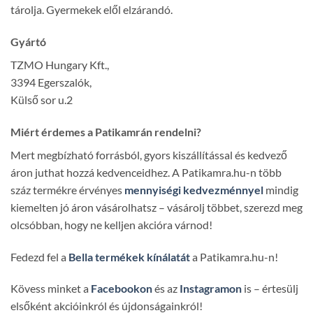
tárolja. Gyermekek elől elzárandó.
Gyártó
TZMO Hungary Kft.,
3394 Egerszalók,
Külső sor u.2
Miért érdemes a Patikamrán rendelni?
Mert megbízható forrásból, gyors kiszállítással és kedvező
áron juthat hozzá kedvenceidhez. A Patikamra.hu-n több
száz termékre érvényes
mennyiségi kedvezménnyel
mindig
kiemelten jó áron vásárolhatsz – vásárolj többet, szerezd meg
olcsóbban, hogy ne kelljen akcióra várnod!
Fedezd fel a
Bella termékek kínálatát
a Patikamra.hu-n!
Kövess minket a
Facebookon
és az
Instagramon
is – értesülj
elsőként akcióinkról és újdonságainkról!