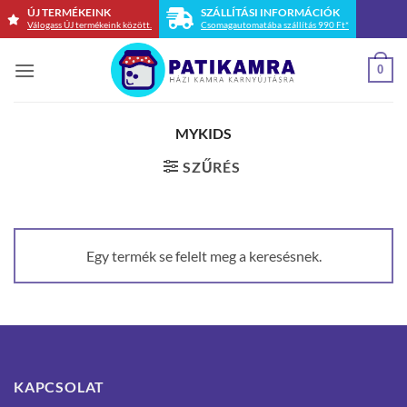
Skip
ÚJ TERMÉKEINK
SZÁLLÍTÁSI INFORMÁCIÓK
Válogass ÚJ termékeink között.
Csomagautomatába szállítás 990 Ft*
to
content
0
MYKIDS
SZŰRÉS
Egy termék se felelt meg a keresésnek.
KAPCSOLAT